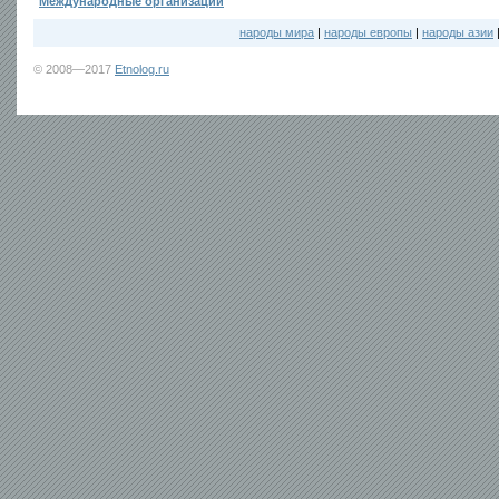
Международные организации
народы мира
|
народы европы
|
народы азии
© 2008—2017
Etnolog.ru