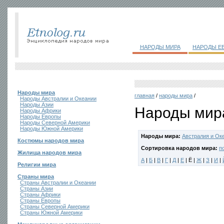
НАРОДЫ МИРА
НАРОДЫ Е
Народы мира
главная
/
народы мира
/
Народы Австралии и Океании
Народы Азии
Народы мира
Народы Африки
Народы Европы
Народы Северной Америки
Народы Южной Америки
Народы мира:
Австралия и Ок
Костюмы народов мира
Сортировка народов мира:
п
Жилища народов мира
А
|
Б
|
В
|
Г
|
Д
|
Е
| Ё |
Ж
|
З
|
И
|
Религии мира
Страны мира
Страны Австралии и Океании
Страны Азии
Страны Африки
Страны Европы
Страны Северной Америки
Страны Южной Америки