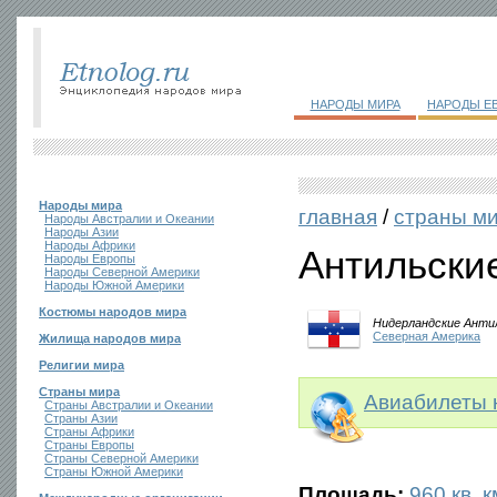
НАРОДЫ МИРА
НАРОДЫ Е
Народы мира
главная
/
страны м
Народы Австралии и Океании
Народы Азии
Народы Африки
Антильски
Народы Европы
Народы Северной Америки
Народы Южной Америки
Костюмы народов мира
Нидерландские Анти
Северная Америка
Жилища народов мира
Религии мира
Страны мира
Авиабилеты 
Страны Австралии и Океании
Страны Азии
Страны Африки
Страны Европы
Страны Северной Америки
Страны Южной Америки
Площадь:
960 кв. к