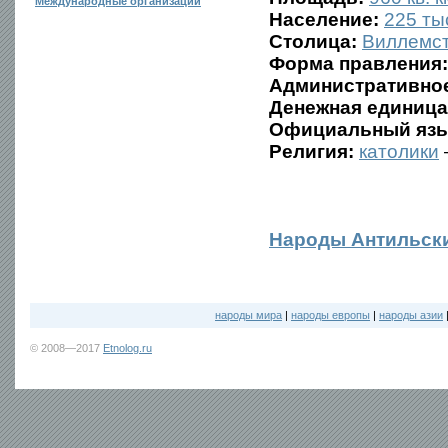
Международные организации
Население:
225 тыс
Столица:
Виллемс
Форма правления:
Административное
Денежная единица
Официальный язы
Религия:
католики
Народы Антильск
народы мира
|
народы европы
|
народы азии
© 2008—2017
Etnolog.ru