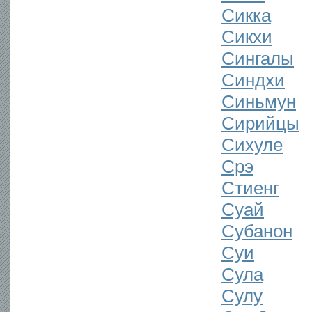
Сикка
Сикхи
Сингалы
Синдхи
Синьмун
Сирийцы
Сихуле
Срэ
Стиенг
Суай
Субанон
Суи
Сула
Сулу