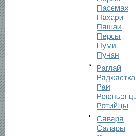
Пасемах
Пахари
Пашаи
Персы
Пуми
Пунан
Р
Раглай
Раджастх
Раи
Реюньонц
Ротийцы
С
Савара
Салары