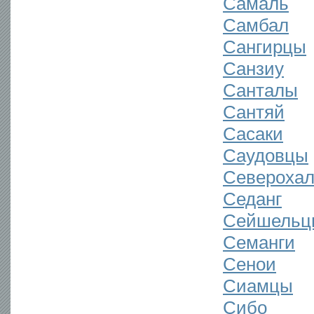
Самаль
Самбал
Сангирцы
Санзиу
Санталы
Сантяй
Сасаки
Саудовцы
Северохал
Седанг
Сейшельц
Семанги
Сенои
Сиамцы
Сибо