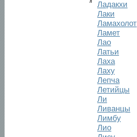
Л
Ладакхи
Лаки
Ламахолот
Ламет
Лао
Латьи
Лаха
Лаху
Лепча
Летийцы
Ли
Ливанцы
Лимбу
Лио