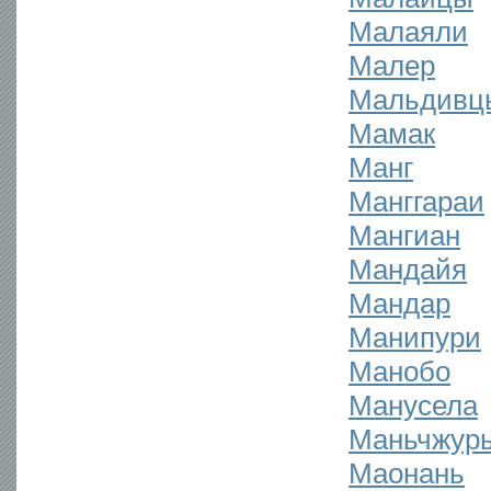
Малаяли
Малер
Мальдивц
Мамак
Манг
Манггараи
Мангиан
Мандайя
Мандар
Манипури
Манобо
Манусела
Маньчжур
Маонань