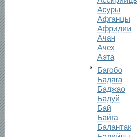
Ассирийц
Асуры
Афганцы
Афридии
Ачан
Ачех
Аэта
Б
Багобо
Бадага
Баджао
Бадуй
Бай
Байга
Балантак
Балийцы