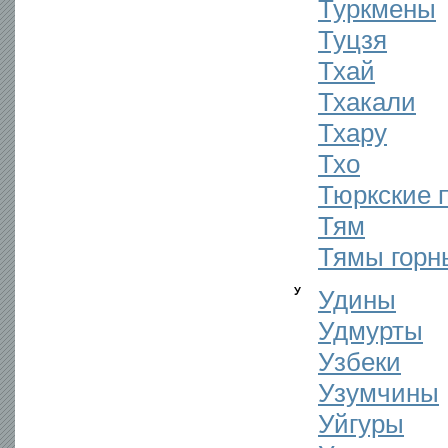
Туркмены
Туцзя
Тхай
Тхакали
Тхару
Тхо
Тюркские 
Тям
Тямы горн
У
Удины
Удмурты
Узбеки
Узумчины
Уйгуры