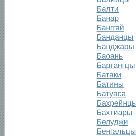
Балти
Банар
Банггай
Банданцы
Банджары
Баоань
Бартангцы
Батаки
Батины
Батуаса
Бахрейнц
Бахтиары
Белуджи
Бенгальцы