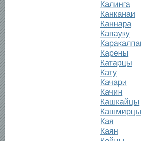
Калинга
Канканаи
Каннара
Капауку
Каракалпа
Карены
Катарцы
Кату
Качари
Качин
Кашкайцы
Кашмирц
Кая
Каян
Кейцы