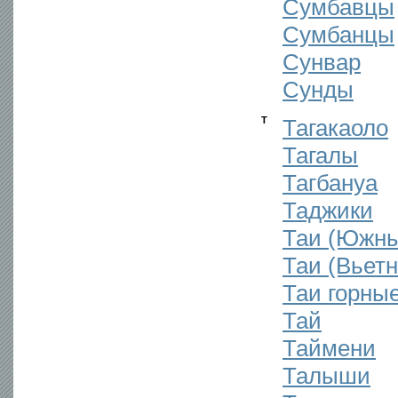
Сумбавцы
Сумбанцы
Сунвар
Сунды
Т
Тагакаоло
Тагалы
Тагбануа
Таджики
Таи (Южны
Таи (Вьет
Таи горны
Тай
Таймени
Талыши