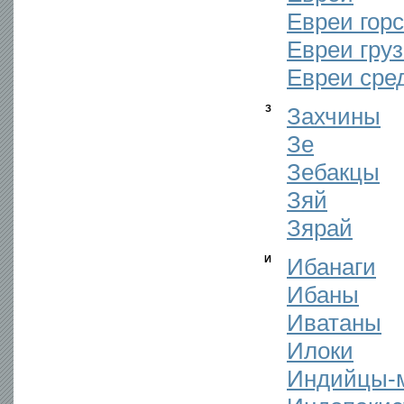
Евреи гор
Евреи гру
Евреи сре
З
Захчины
Зе
Зебакцы
Зяй
Зярай
И
Ибанаги
Ибаны
Иватаны
Илоки
Индийцы-