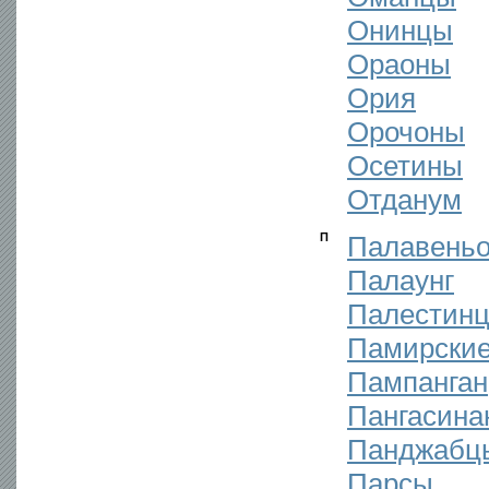
Онинцы
Ораоны
Ория
Орочоны
Осетины
Отданум
П
Палавень
Палаунг
Палестин
Памирские
Пампанган
Пангасина
Панджабц
Парсы