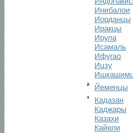
Индопаки
Инибалои
Иорданцы
Иракцы
Ирула
Исамаль
Ифугао
Ицзу
Ишкашим
Й
Йеменцы
К
Кадазан
Каджары
Казахи
Кайели