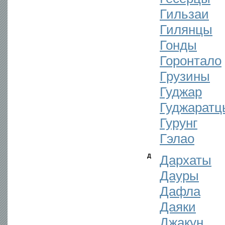
Гильзаи
Гилянцы
Гонды
Горонтало
Грузины
Гуджар
Гуджаратц
Гурунг
Гэлао
Д
Дархаты
Дауры
Дафла
Даяки
Джакун