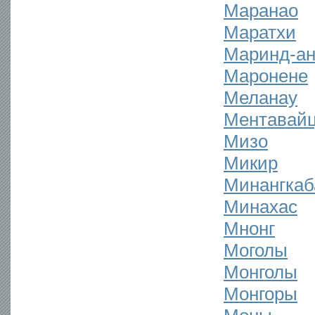
Маранао
Маратхи
Маринд-а
Маронене
Меланау
Ментавай
Мизо
Микир
Минангкаб
Минахас
Мнонг
Моголы
Монголы
Монгоры