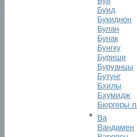
Буи
Буид
Букиднон
Булан
Бунак
Бунгку
Буриши
Буруанцы
Бутунг
Бхилы
Бхумидж
Бюргеры л
В
Ва
Вандамен
Варопен