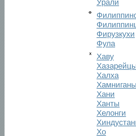
Урали
Ф
Филиппинс
Филиппин
Фирузкухи
Фула
Х
Хаву
Хазарейц
Халха
Хамниган
Хани
Ханты
Хелонги
Хиндуста
Хо