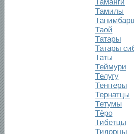
Таманги
Тамилы
Танимбар
Таой
Татары
Татары си
Таты
Теймури
Телугу
Тенггеры
Тернатцы
Тетумы
Тёро
Тибетцы
Тидорцы