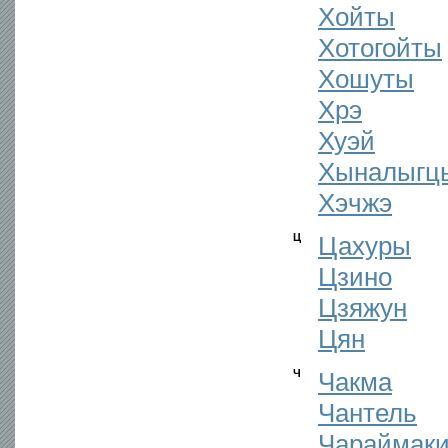
Хойты
Хотогойты
Хошуты
Хрэ
Хуэй
Хыналыгц
Хэчжэ
Ц
Цахуры
Цзино
Цзяжун
Цян
Ч
Чакма
Чантель
Чараймак