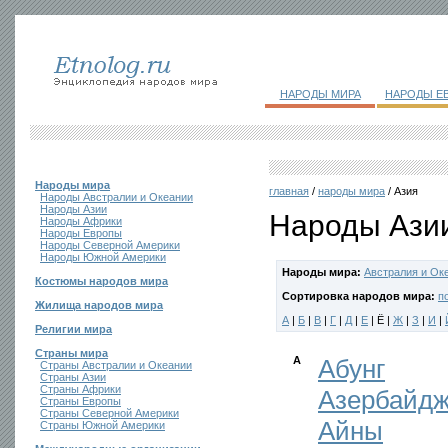
НАРОДЫ МИРА
НАРОДЫ Е
Народы мира
главная
/
народы мира
/ Азия
Народы Австралии и Океании
Народы Азии
Народы Ази
Народы Африки
Народы Европы
Народы Северной Америки
Народы Южной Америки
Народы мира:
Австралия и Ок
Костюмы народов мира
Сортировка народов мира:
п
Жилища народов мира
А
|
Б
|
В
|
Г
|
Д
|
Е
| Ё |
Ж
|
З
|
И
|
Религии мира
Страны мира
А
Абунг
Страны Австралии и Океании
Страны Азии
Страны Африки
Азербайд
Страны Европы
Страны Северной Америки
Айны
Страны Южной Америки