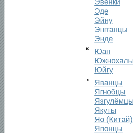
Эвенки
Эде
Эйну
Энгганцы
Энде
Ю
Юан
Южнохаль
Юйгу
Я
Яванцы
Ягнобцы
Язгулёмц
Якуты
Яо (Китай)
Японцы