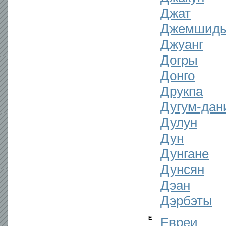
Джат
Джемшид
Джуанг
Догры
Донго
Друкпа
Дугум-дан
Дулун
Дун
Дунгане
Дунсян
Дэан
Дэрбэты
Е
Евреи