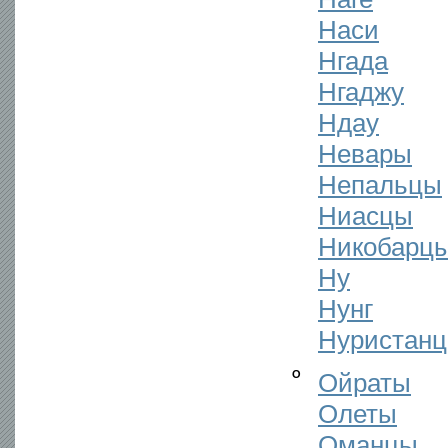
Наси
Нгада
Нгаджу
Ндау
Невары
Непальцы
Ниасцы
Никобарц
Ну
Нунг
Нуристан
О
Ойраты
Олеты
Оманцы