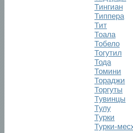
Тингиан
Типпера
Тит
Тоала
Тобело
Тогутил
Тода
Томини
Тораджи
Торгуты
Тувинцы
Тулу
Турки
Турки-мес