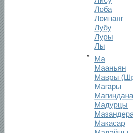
Лису
Лоба
Лоинанг
Лубу
Луры
Лы
М
Ма
Мааньян
Мавры (Шр
Магары
Магиндан
Мадурцы
Мазандер
Макасар
Малайцы