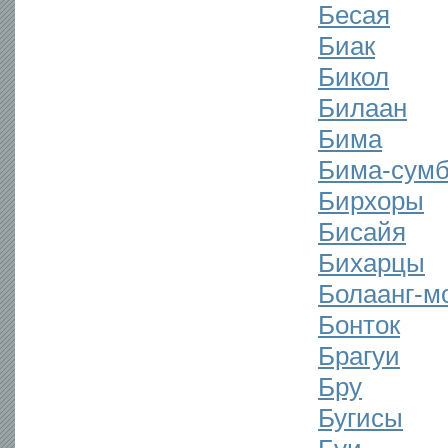
Бесая
Биак
Бикол
Билаан
Бима
Бима-сумб
Бирхоры
Бисайя
Бихарцы
Болаанг-м
Бонток
Брагуи
Бру
Бугисы