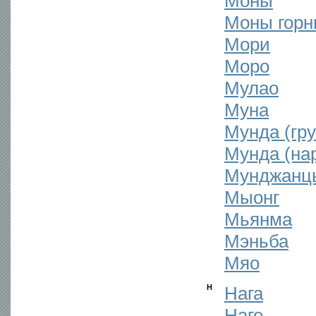
Моны
Моны гор
Мори
Моро
Мулао
Муна
Мунда (гр
Мунда (на
Мунджанц
Мыонг
Мьянма
Мэньба
Мяо
Н
Нага
Наге