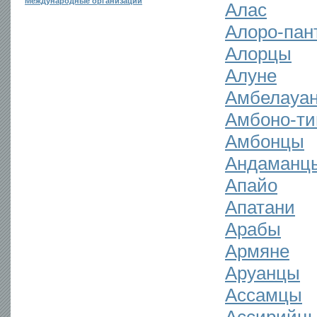
Международные организации
Алас
Алоро-пан
Алорцы
Алуне
Амбелауа
Амбоно-ти
Амбонцы
Андаманц
Апайо
Апатани
Арабы
Армяне
Аруанцы
Ассамцы