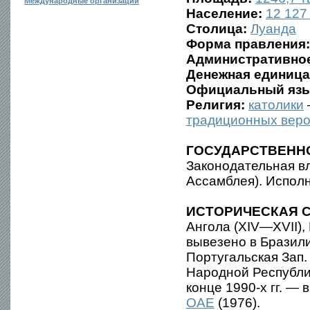
Международные организации
Население:
12 127 
Столица:
Луанда
Форма правления:
Административное
Денежная единица
Официальный язы
Религия:
католики
традиционных вер
ГОСУДАРСТВЕНН
Законодательная в
Ассамблея). Испол
ИСТОРИЧЕСКАЯ С
Ангола (XIV—XVII),
вывезено в Бразили
Португальская Зап.
Народной Республик
конце 1990-х гг. —
ОАЕ
(1976).