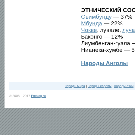
ЭТНИЧЕСКИЙ СОС
Овимбунду
— 37%
Мбунда
— 22%
Чокве
, лувале,
луча
Баконго — 12%
Лиумбенган-гуэла 
Нианека-хумбе — 
Народы Анголы
народы мира
|
народы европы
|
народы азии
© 2008—2017
Etnolog.ru