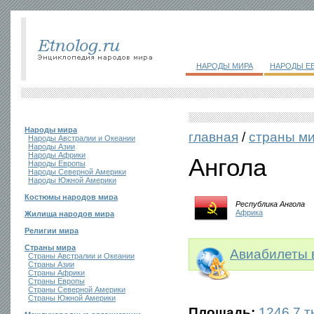
НАРОДЫ МИРА
НАРОДЫ Е
Народы мира
главная
/
страны м
Народы Австралии и Океании
Народы Азии
Народы Африки
Ангола
Народы Европы
Народы Северной Америки
Народы Южной Америки
Костюмы народов мира
Республика Ангола
Африка
Жилища народов мира
Религии мира
Страны мира
Авиабилеты 
Страны Австралии и Океании
Страны Азии
Страны Африки
Страны Европы
Страны Северной Америки
Страны Южной Америки
Площадь:
1246,7 ты