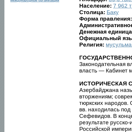
Международные организации
Население:
7 962 т
Столица:
Баку
Форма правления:
Административное
Денежная единица
Официальный язы
Религия:
мусульма
ГОСУДАРСТВЕНН
Законодательная в
власть — Кабинет 
ИСТОРИЧЕСКАЯ С
Азербайджана назы
вторжениям; совр
тюркских народов. С
вв. находилась под
Сефевидов. В конце
результате русско
Российской импери