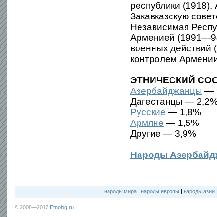
республики (1918).
Закавказскую совет
Независимая Респу
Арменией (1991—94
военных действий 
контролем Армении
ЭТНИЧЕСКИЙ СОС
Азербайджанцы
— 
Дагестанцы — 2,2
Русские
— 1,8%
Армяне
— 1,5%
Другие — 3,9%
Народы Азербайд
народы мира
|
народы европы
|
народы азии
© 2008—2017
Etnolog.ru