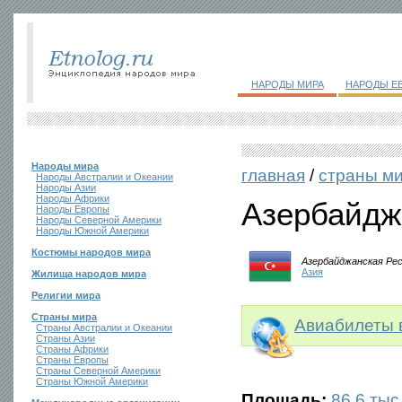
НАРОДЫ МИРА
НАРОДЫ Е
Народы мира
главная
/
страны м
Народы Австралии и Океании
Народы Азии
Народы Африки
Азербайдж
Народы Европы
Народы Северной Америки
Народы Южной Америки
Костюмы народов мира
Азербайджанская Ре
Азия
Жилища народов мира
Религии мира
Страны мира
Авиабилеты 
Страны Австралии и Океании
Страны Азии
Страны Африки
Страны Европы
Страны Северной Америки
Страны Южной Америки
Площадь:
86,6 тыс.