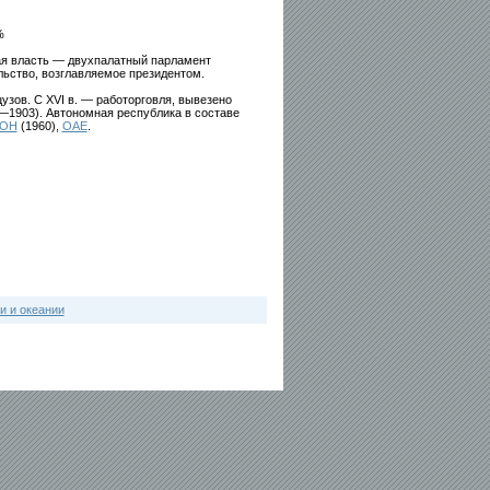
%
ая власть — двухпалатный парламент
ьство, возглавляемое президентом.
узов. С XVI в. — работорговля, вывезено
8—1903). Автономная республика в составе
ОН
(1960),
ОАЕ
.
и и океании