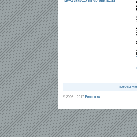
Международные организации
народы ми
© 2008—2017
Etnolog.ru