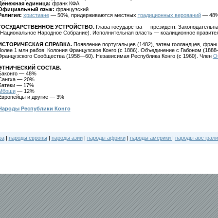
Денежная единица:
франк КФА
Официальный язык:
французский
Религия:
христиане
— 50%, придерживаются местных
традиционных верований
— 48
ГОСУДАРСТВЕННОЕ УСТРОЙСТВО.
Глава государства — президент. Законодательн
(Национальное Народное Собрание). Исполнительная власть — коалиционное правител
ИСТОРИЧЕСКАЯ СПРАВКА.
Появление португальцев (1482), затем голландцев, франц
более 1 млн рабов. Колония Французское Конго (с 1886). Объединение с Габоном (188
Французского Сообщества (1958—60). Независимая Республика Конго (с 1960). Член
О
ЭТНИЧЕСКИЙ СОСТАВ.
Баконго — 48%
Сангха — 20%
Батеки — 17%
Мбоши
— 12%
Европейцы и другие — 3%
Народы Республики Конго
ра
|
народы европы
|
народы азии
|
народы африки
|
народы америки
|
народы австрали