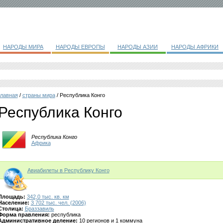
НАРОДЫ МИРА
НАРОДЫ ЕВРОПЫ
НАРОДЫ АЗИИ
НАРОДЫ АФРИКИ
главная
/
страны мира
/ Республика Конго
Республика Конго
Республика Конго
Африка
Авиабилеты в Республику Конго
Площадь:
342,0 тыс. кв. км
Население:
3 702 тыс. чел. (2006)
Столица:
Браззавиль
Форма правления:
республика
Административное деление:
10 регионов и 1 коммуна