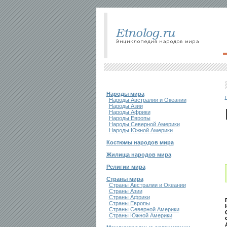
Народы мира
Народы Австралии и Океании
Народы Азии
Народы Африки
Народы Европы
Народы Северной Америки
Народы Южной Америки
Костюмы народов мира
Жилища народов мира
Религии мира
Страны мира
Страны Австралии и Океании
Страны Азии
Страны Африки
Страны Европы
Страны Северной Америки
Страны Южной Америки