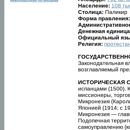
Международные организации
Население:
108 тыс
Столица:
Паликир
Форма правления:
Административное
Денежная единица
Официальный язы
Религия:
протеста
ГОСУДАРСТВЕНН
Законодательная вл
возглавляемый пре
ИСТОРИЧЕСКАЯ С
испанцами (1500). 
миссионеры, торгов
Микронезия (Карол
Японией (1914; с 1
Микронезия — глав
Подопечная терри
самоуправлению (к