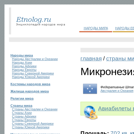
НАРОДЫ МИРА
НАРОДЫ Е
Народы мира
главная
/
страны м
Народы Австралии и Океании
Народы Азии
Народы Африки
Микронези
Народы Европы
Народы Северной Америки
Народы Южной Америки
Костюмы народов мира
Федеративные Штат
Австралия и Океания
Жилища народов мира
Религии мира
Страны мира
Авиабилеты 
Страны Австралии и Океании
Страны Азии
Страны Африки
Страны Европы
Страны Северной Америки
Страны Южной Америки
Площадь:
702 кв. к