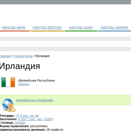
НАРОДЫ МИРА
НАРОДЫ ЕВРОПЫ
НАРОДЫ АЗИИ
НАРОДЫ АФРИКИ
главная
/
страны мира
/ Ирландия
Ирландия
Ирландская Республика
Европа
Авиабилеты в Ирландию
Площадь:
70,3 тыс. кв. км
Население:
4 015,7 тыс. чел. (2005)
Столица:
Дублин
Форма правления:
республика
Административное деление:
26 графств