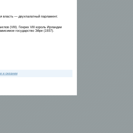
ая власть — двухпалатный парламент.
нглов (VIII). Генрих VIII король Ирландии
ависимое государство Эйре (1937).
и и океании