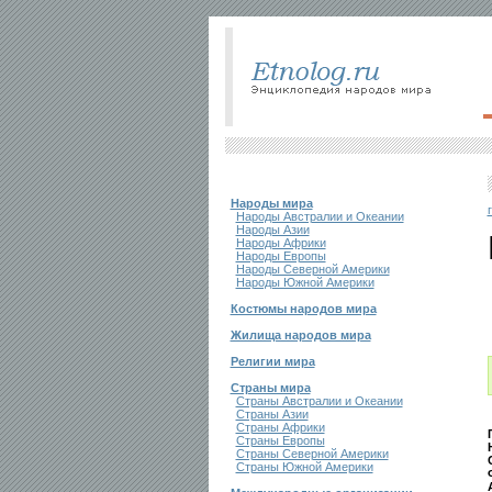
Народы мира
Народы Австралии и Океании
Народы Азии
Народы Африки
Народы Европы
Народы Северной Америки
Народы Южной Америки
Костюмы народов мира
Жилища народов мира
Религии мира
Страны мира
Страны Австралии и Океании
Страны Азии
Страны Африки
Страны Европы
Страны Северной Америки
Страны Южной Америки