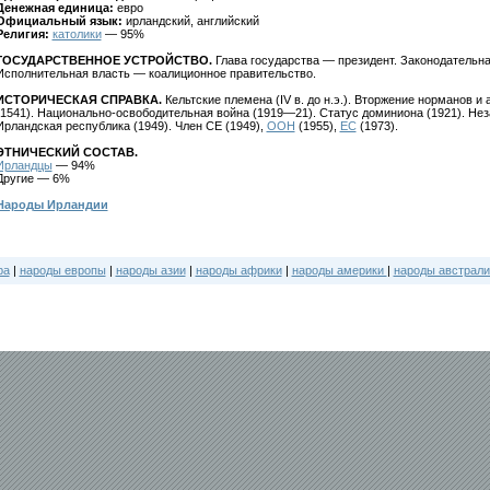
Денежная единица:
евро
Официальный язык:
ирландский, английский
Религия:
католики
— 95%
ГОСУДАРСТВЕННОЕ УСТРОЙСТВО.
Глава государства — президент. Законодательн
Исполнительная власть — коалиционное правительство.
ИСТОРИЧЕСКАЯ СПРАВКА.
Кельтские племена (IV в. до н.э.). Вторжение норманов и а
(1541). Национально-освободительная война (1919—21). Статус доминиона (1921). Нез
Ирландская республика (1949). Член СЕ (1949),
ООН
(1955),
ЕС
(1973).
ЭТНИЧЕСКИЙ СОСТАВ.
Ирландцы
— 94%
Другие — 6%
Народы Ирландии
ра
|
народы европы
|
народы азии
|
народы африки
|
народы америки
|
народы австрали