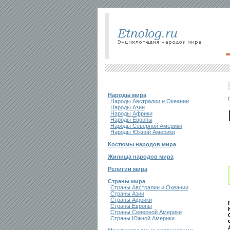
Народы мира
Народы Австралии и Океании
Народы Азии
Народы Африки
Народы Европы
Народы Северной Америки
Народы Южной Америки
Костюмы народов мира
Жилища народов мира
Религии мира
Страны мира
Страны Австралии и Океании
Страны Азии
Страны Африки
Страны Европы
Страны Северной Америки
Страны Южной Америки