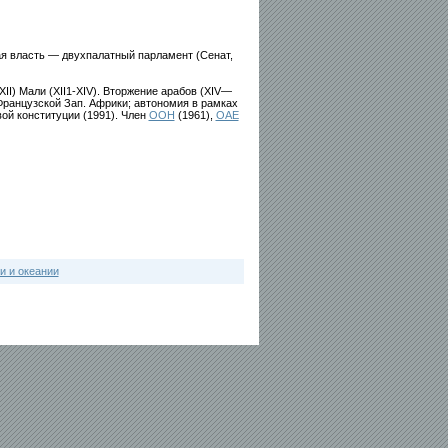
ая власть — двухпалатный парламент (Сенат,
II) Мали (XII1-XIV). Вторжение арабов (XIV—
 Французской Зап. Африки; автономия в рамках
ой конституции (1991). Член
ООН
(1961),
ОАЕ
и и океании