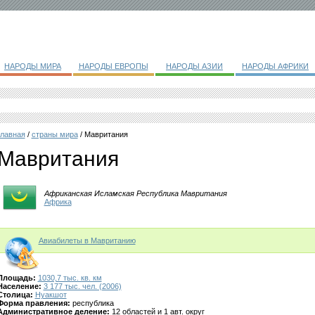
НАРОДЫ МИРА
НАРОДЫ ЕВРОПЫ
НАРОДЫ АЗИИ
НАРОДЫ АФРИКИ
главная
/
страны мира
/ Мавритания
Мавритания
Африканская Исламская Республика Мавритания
Африка
Авиабилеты в Мавританию
Площадь:
1030,7 тыс. кв. км
Население:
3 177 тыс. чел. (2006)
Столица:
Нуакшот
Форма правления:
республика
Административное деление:
12 областей и 1 авт. округ