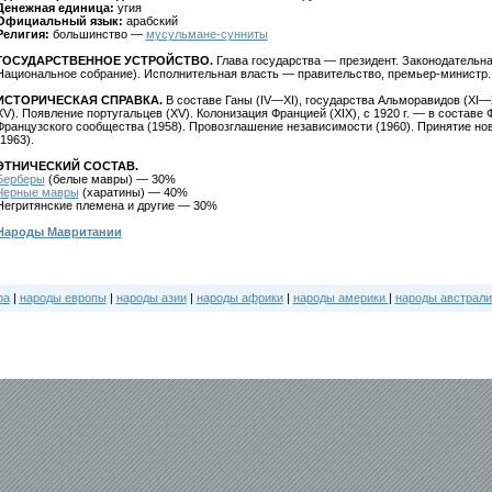
Денежная единица:
угия
Официальный язык:
арабский
Религия:
большинство —
мусульмане-сунниты
ГОСУДАРСТВЕННОЕ УСТРОЙСТВО.
Глава государства — президент. Законодательн
Национальное собрание). Исполнительная власть — правительство, премьер-министр.
ИСТОРИЧЕСКАЯ СПРАВКА.
В составе Ганы (IV—XI), государства Альморавидов (XI—X
XV). Появление португальцев (XV). Колонизация Францией (XIX), с 1920 г. — в составе
Французского сообщества (1958). Провозглашение независимости (1960). Принятие нов
(1963).
ЭТНИЧЕСКИЙ СОСТАВ.
Берберы
(белые мавры) — 30%
Черные мавры
(харатины) — 40%
Негритянские племена и другие — 30%
Народы Мавритании
ра
|
народы европы
|
народы азии
|
народы африки
|
народы америки
|
народы австрали