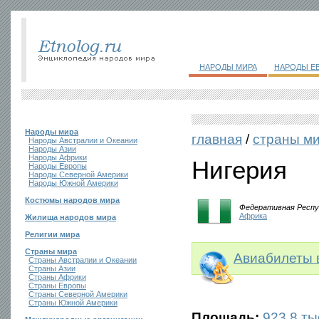
НАРОДЫ МИРА
НАРОДЫ Е
Народы мира
главная
/
страны м
Народы Австралии и Океании
Народы Азии
Народы Африки
Нигерия
Народы Европы
Народы Северной Америки
Народы Южной Америки
Костюмы народов мира
Федеративная Респу
Африка
Жилища народов мира
Религии мира
Страны мира
Авиабилеты 
Страны Австралии и Океании
Страны Азии
Страны Африки
Страны Европы
Страны Северной Америки
Страны Южной Америки
Площадь:
923,8 тыс