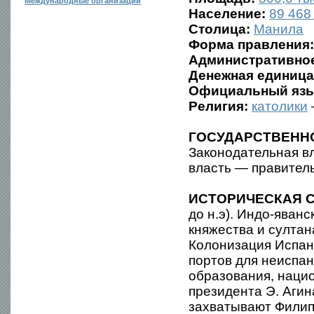
Международные организации
Население:
89 468 
Столица:
Манила
Форма правления:
Административное
Денежная единица
Официальный язы
Религия:
католики
ГОСУДАРСТВЕНН
Законодательная в
власть — правитель
ИСТОРИЧЕСКАЯ С
до н.э). Индо-яван
княжества и султан
Колонизация Испани
портов для неиспан
образования, нацио
президента Э. Аги
захватывают Филипп