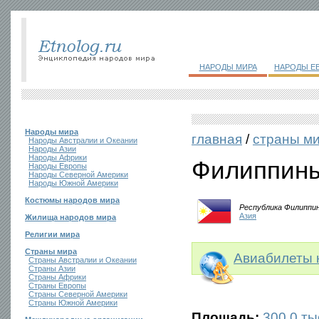
НАРОДЫ МИРА
НАРОДЫ Е
Народы мира
главная
/
страны м
Народы Австралии и Океании
Народы Азии
Народы Африки
Филиппин
Народы Европы
Народы Северной Америки
Народы Южной Америки
Костюмы народов мира
Республика Филиппи
Азия
Жилища народов мира
Религии мира
Страны мира
Авиабилеты 
Страны Австралии и Океании
Страны Азии
Страны Африки
Страны Европы
Страны Северной Америки
Страны Южной Америки
Площадь:
300,0 тыс