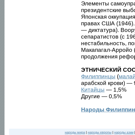
Элементы самоупра
президентские выбо
Японская оккупация
правах США (1946)
— диктатура). Воо
сепаратистов (с 19
нестабильность, п
Макапагал-Арройо (
продолжения рефо
ЭТНИЧЕСКИЙ СОС
Филиппинцы
(
мала
арабской крови) —
Китайцы
— 1,5%
Другие — 0,5%
Народы Филиппин
народы мира
|
народы европы
|
народы азии