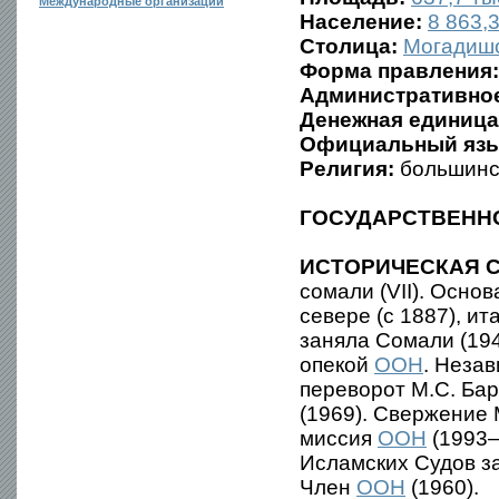
Международные организации
Население:
8 863,3
Столица:
Могадиш
Форма правления:
Административное
Денежная единица
Официальный язы
Религия:
большин
ГОСУДАРСТВЕНН
ИСТОРИЧЕСКАЯ С
сомали (VII). Осно
севере (с 1887), ит
заняла Сомали (194
опекой
ООН
. Неза
переворот М.С. Ба
(1969). Свержение 
миссия
ООН
(1993—
Исламских Судов з
Член
ООН
(1960).