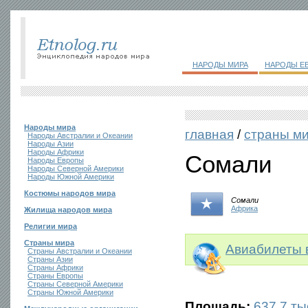
НАРОДЫ МИРА
НАРОДЫ Е
Народы мира
главная
/
страны м
Народы Австралии и Океании
Народы Азии
Народы Африки
Сомали
Народы Европы
Народы Северной Америки
Народы Южной Америки
Костюмы народов мира
Сомали
Африка
Жилища народов мира
Религии мира
Страны мира
Авиабилеты 
Страны Австралии и Океании
Страны Азии
Страны Африки
Страны Европы
Страны Северной Америки
Страны Южной Америки
Площадь:
637,7 тыс