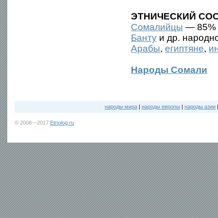
ЭТНИЧЕСКИЙ СОС
Сомалийцы
— 85%
Банту
и др. народн
Арабы
,
египтяне
,
и
Народы Сомали
народы мира
|
народы европы
|
народы азии
© 2008—2017
Etnolog.ru