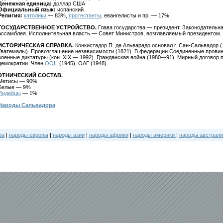
Денежная единица:
доллар США
Официальный язык:
испанский
Религия:
католики
— 83%,
протестанты
, евангелисты и пр. — 17%
ГОСУДАРСТВЕННОЕ УСТРОЙСТВО.
Глава государства — президент. Законодательн
ассамблея. Исполнительная власть — Совет Министров, возглавляемый президентом.
ИСТОРИЧЕСКАЯ СПРАВКА.
Конкистадор П. де Альварадо основал г. Сан-Сальвадор (
Гватемалы). Провозглашение независимости (1821). В федерации Соединенные провин
военные диктатуры (кон. XIX — 1992). Гражданская война (1980—91). Мирный договор
демократии. Член
ООН
(1945), ОАГ (1948).
ЭТНИЧЕСКИЙ СОСТАВ.
Метисы — 90%
Белые — 9%
Индейцы
— 1%
Народы Сальвадора
ра
|
народы европы
|
народы азии
|
народы африки
|
народы америки
|
народы австрали