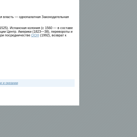
ая власть — однопалатная Законодательная
1525). Испанская колония (с 1560 — в составе
ции Центр. Америки (1823—38), перевороты и
 при посредничестве
ООН
(1992), возврат к
и и океании