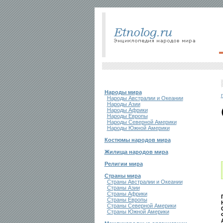
Народы мира
Народы Австралии и Океании
Народы Азии
Народы Африки
Народы Европы
Народы Северной Америки
Народы Южной Америки
Костюмы народов мира
Жилища народов мира
Религии мира
Страны мира
Страны Австралии и Океании
Страны Азии
Страны Африки
Страны Европы
Страны Северной Америки
Страны Южной Америки