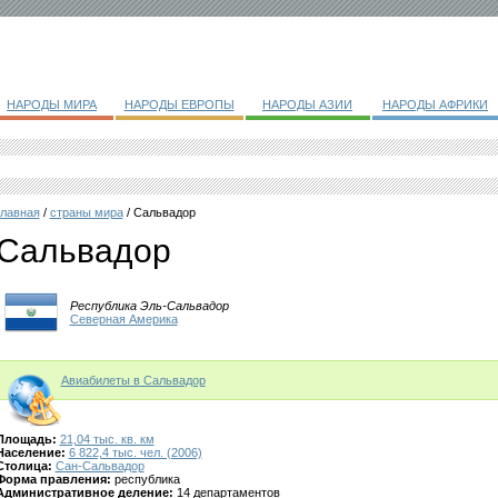
НАРОДЫ МИРА
НАРОДЫ ЕВРОПЫ
НАРОДЫ АЗИИ
НАРОДЫ АФРИКИ
главная
/
страны мира
/ Сальвадор
Сальвадор
Республика Эль-Сальвадор
Северная Америка
Авиабилеты в Сальвадор
Площадь:
21,04 тыс. кв. км
Население:
6 822,4 тыс. чел. (2006)
Столица:
Сан-Сальвадор
Форма правления:
республика
Административное деление:
14 департаментов