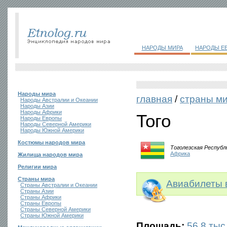
НАРОДЫ МИРА
НАРОДЫ Е
Народы мира
главная
/
страны м
Народы Австралии и Океании
Народы Азии
Народы Африки
Того
Народы Европы
Народы Северной Америки
Народы Южной Америки
Костюмы народов мира
Тоголезская Республ
Африка
Жилища народов мира
Религии мира
Страны мира
Авиабилеты в
Страны Австралии и Океании
Страны Азии
Страны Африки
Страны Европы
Страны Северной Америки
Страны Южной Америки
Площадь:
56,8 тыс.