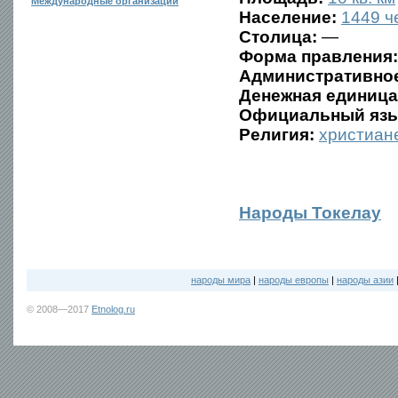
Международные организации
Население:
1449 че
Столица:
—
Форма правления:
Административное
Денежная единица
Официальный язы
Религия:
христиан
Народы Токелау
народы мира
|
народы европы
|
народы азии
© 2008—2017
Etnolog.ru