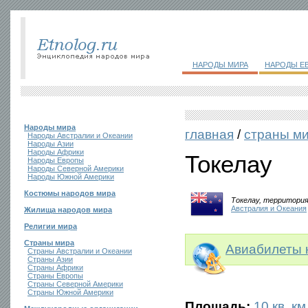
НАРОДЫ МИРА
НАРОДЫ Е
Народы мира
главная
/
страны м
Народы Австралии и Океании
Народы Азии
Народы Африки
Токелау
Народы Европы
Народы Северной Америки
Народы Южной Америки
Костюмы народов мира
Токелау, территория
Австралия и Океания
Жилища народов мира
Религии мира
Страны мира
Авиабилеты 
Страны Австралии и Океании
Страны Азии
Страны Африки
Страны Европы
Страны Северной Америки
Страны Южной Америки
Площадь:
10 кв. км