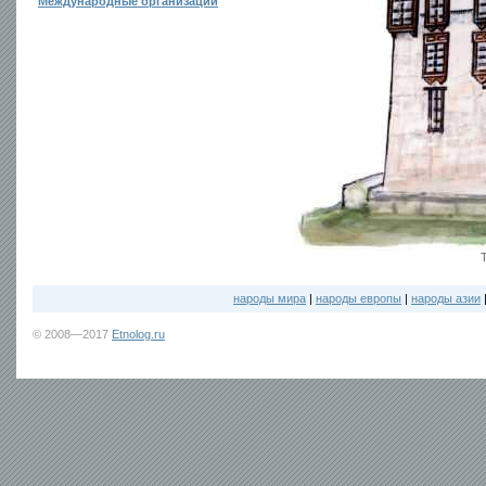
Международные организации
народы мира
|
народы европы
|
народы азии
© 2008—2017
Etnolog.ru