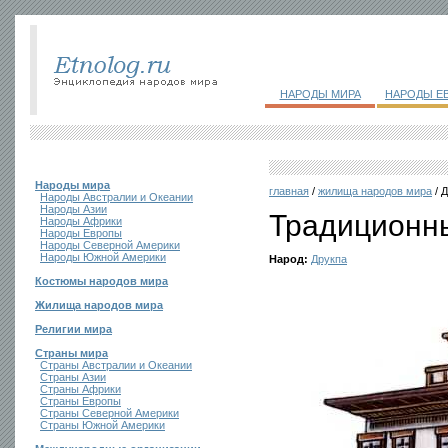
НАРОДЫ МИРА
НАРОДЫ Е
Народы мира
главная
/
жилища народов мира
/ 
Народы Австралии и Океании
Народы Азии
Традиционн
Народы Африки
Народы Европы
Народы Северной Америки
Народы Южной Америки
Народ:
Друкпа
Костюмы народов мира
Жилища народов мира
Религии мира
Страны мира
Страны Австралии и Океании
Страны Азии
Страны Африки
Страны Европы
Страны Северной Америки
Страны Южной Америки