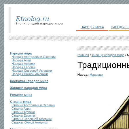
НАРОДЫ МИРА
НАРОДЫ Е
Народы мира
главная
/
жилища народов мира
/ 
Народы Австралии и Океании
Народы Азии
Традиционн
Народы Африки
Народы Европы
Народы Северной Америки
Народы Южной Америки
Народ:
Мадурцы
Костюмы народов мира
Жилища народов мира
Религии мира
Страны мира
Страны Австралии и Океании
Страны Азии
Страны Африки
Страны Европы
Страны Северной Америки
Страны Южной Америки