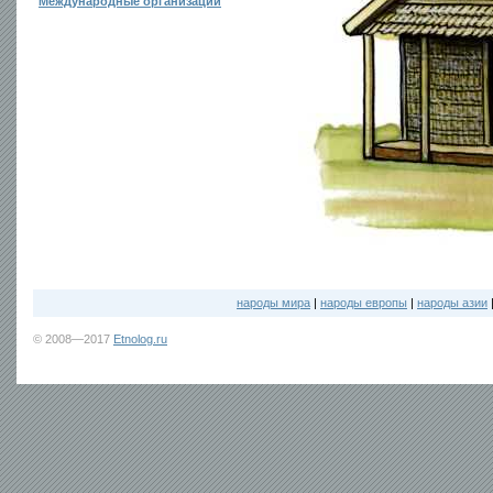
Международные организации
народы мира
|
народы европы
|
народы азии
© 2008—2017
Etnolog.ru