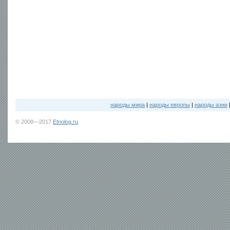
народы мира
|
народы европы
|
народы азии
© 2008—2017
Etnolog.ru