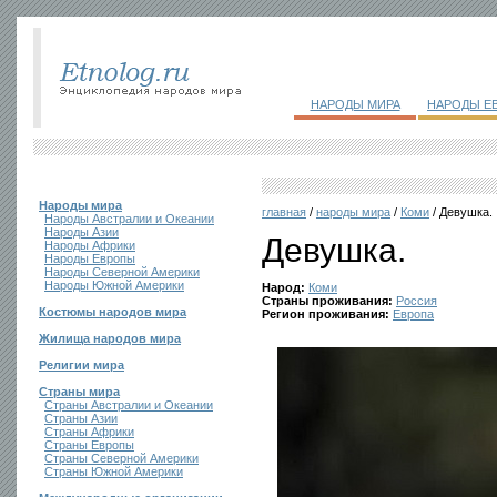
НАРОДЫ МИРА
НАРОДЫ Е
Народы мира
главная
/
народы мира
/
Коми
/ Девушка.
Народы Австралии и Океании
Народы Азии
Девушка.
Народы Африки
Народы Европы
Народы Северной Америки
Народы Южной Америки
Народ:
Коми
Страны проживания:
Россия
Костюмы народов мира
Регион проживания:
Европа
Жилища народов мира
Религии мира
Страны мира
Страны Австралии и Океании
Страны Азии
Страны Африки
Страны Европы
Страны Северной Америки
Страны Южной Америки