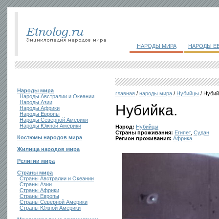
НАРОДЫ МИРА
НАРОДЫ Е
Народы мира
главная
/
народы мира
/
Нубийцы
/ Нубий
Народы Австралии и Океании
Народы Азии
Нубийка.
Народы Африки
Народы Европы
Народы Северной Америки
Народы Южной Америки
Народ:
Нубийцы
Страны проживания:
Египет
,
Судан
Костюмы народов мира
Регион проживания:
Африка
Жилища народов мира
Религии мира
Страны мира
Страны Австралии и Океании
Страны Азии
Страны Африки
Страны Европы
Страны Северной Америки
Страны Южной Америки