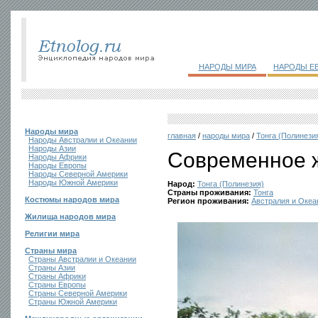
НАРОДЫ МИРА
НАРОДЫ Е
Народы мира
главная
/
народы мира
/
Тонга (Полинези
Народы Австралии и Океании
Народы Азии
Современное 
Народы Африки
Народы Европы
Народы Северной Америки
Народы Южной Америки
Народ:
Тонга (Полинезия)
Страны проживания:
Тонга
Костюмы народов мира
Регион проживания:
Австралия и Океа
Жилища народов мира
Религии мира
Страны мира
Страны Австралии и Океании
Страны Азии
Страны Африки
Страны Европы
Страны Северной Америки
Страны Южной Америки