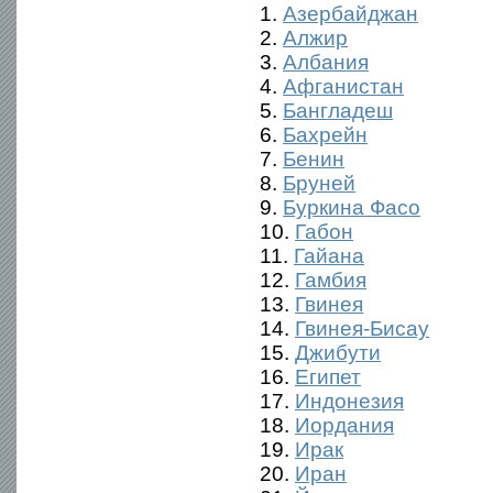
1.
Азербайджан
2.
Алжир
3.
Албания
4.
Афганистан
5.
Бангладеш
6.
Бахрейн
7.
Бенин
8.
Бруней
9.
Буркина Фасо
10.
Габон
11.
Гайана
12.
Гамбия
13.
Гвинея
14.
Гвинея-Бисау
15.
Джибути
16.
Египет
17.
Индонезия
18.
Иордания
19.
Ирак
20.
Иран