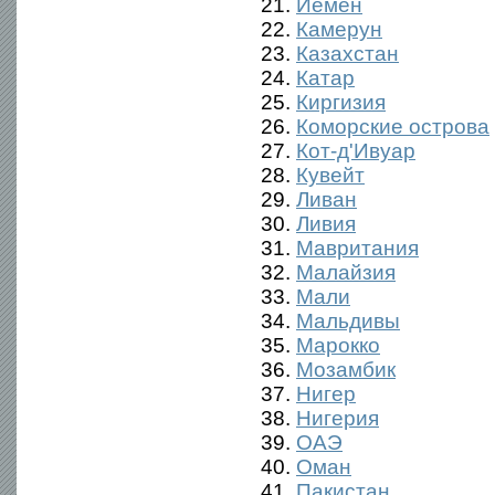
21.
Йемен
22.
Камерун
23.
Казахстан
24.
Катар
25.
Киргизия
26.
Коморские острова
27.
Кот-д'Ивуар
28.
Кувейт
29.
Ливан
30.
Ливия
31.
Мавритания
32.
Малайзия
33.
Мали
34.
Мальдивы
35.
Марокко
36.
Мозамбик
37.
Нигер
38.
Нигерия
39.
ОАЭ
40.
Оман
41.
Пакистан