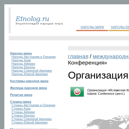
НАРОДЫ МИРА
НАРОДЫ Е
Народы мира
главная
/
международн
Народы Австралии и Океании
Народы Азии
Конференция»
Народы Африки
Народы Европы
Народы Северной Америки
Организация
Народы Южной Америки
Костюмы народов мира
Жилища народов мира
Организация «Исламская К
Islamic Conference (англ.)
Религии мира
Страны мира
Страны Австралии и Океании
Страны Азии
Страны Африки
Страны Европы
Страны Северной Америки
Страны Южной Америки