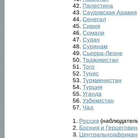
42.
Палестина
43.
Саудовская Аравия
44.
Сенегал
45.
Сирия
46.
Сомали
47.
Судан
48.
Суринам
49.
Сьерра-Леоне
50.
Таджикистан
51.
Того
52.
Тунис
53.
Туркменистан
54.
Турция
55.
Уганда
56.
Узбекистан
57.
Чад
1.
Россия
(наблюдатель
2.
Босния и Герцеговин
3.
Центральноафриканс