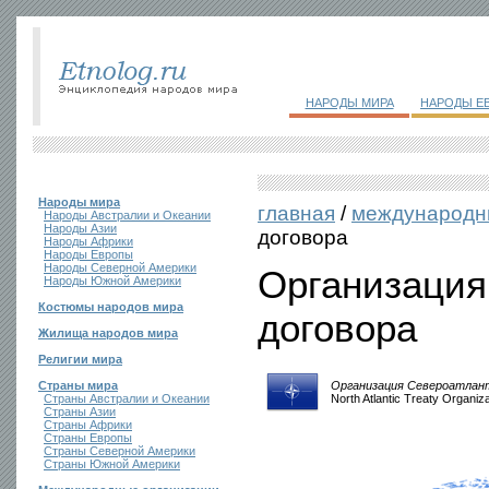
НАРОДЫ МИРА
НАРОДЫ Е
Народы мира
главная
/
международн
Народы Австралии и Океании
Народы Азии
договора
Народы Африки
Народы Европы
Народы Северной Америки
Организация
Народы Южной Америки
Костюмы народов мира
договора
Жилища народов мира
Религии мира
Страны мира
Организация Североатлант
Страны Австралии и Океании
North Atlantic Treaty Organiz
Страны Азии
Страны Африки
Страны Европы
Страны Северной Америки
Страны Южной Америки