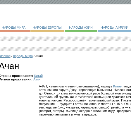
НАРОДЫ МИРА
НАРОДЫ ЕВРОПЫ
НАРОДЫ АЗИИ
НАРОДЫ АФРИКИ
главная
/
народы мира
/ Ачан
Ачан
Страны проживания:
Китай
Регион проживания:
Азия
АЧАН, хачан или нгачан (самоназвание), народ в
Китае
; уез
автономного округа Дэхун (провинция Юньнань). Численность
др. Относятся к восточноазиатской расе большой монголоид
центральной группы сино-тибетской семьи (или диалекте кач
маинта, натсан. Распространён также китайский язык. Письм
Верующие — буддисты ветви хинаяна. Известны с 15 в. Ос
земледелие (рис, кукуруза, картофель, овощи), ремёсла — к
(нефрит, янтарь). Жилище сходно с жилищем ицзу. Традицио
пережитки анимизма и культа предков.