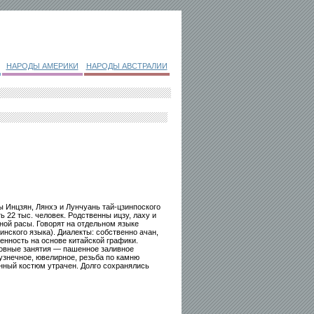
НАРОДЫ АМЕРИКИ
НАРОДЫ АВСТРАЛИИ
ды Инцзян, Лянхэ и Лунчуань тай-цзинпоского
 22 тыс. человек. Родственны ицзу, лаху и
ной расы. Говорят на отдельном языке
инского языка). Диалекты: собственно ачан,
енность на основе китайской графики.
новные занятия — пашенное заливное
узнечное, ювелирное, резьба по камню
нный костюм утрачен. Долго сохранялись