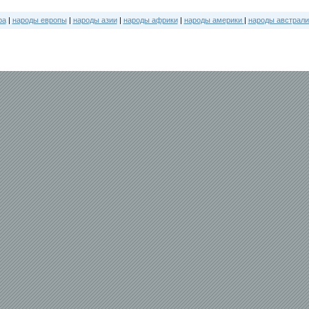
ра
|
народы европы
|
народы азии
|
народы африки
|
народы америки
|
народы австрали