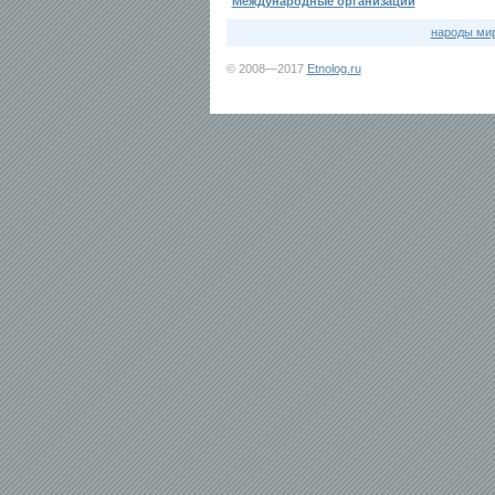
Международные организации
народы ми
© 2008—2017
Etnolog.ru