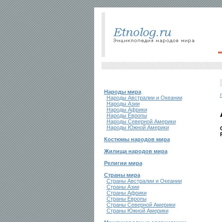
Народы мира
Народы Австралии и Океании
Народы Азии
Народы Африки
Народы Европы
Народы Северной Америки
Народы Южной Америки
Костюмы народов мира
Жилища народов мира
Религии мира
Страны мира
Страны Австралии и Океании
Страны Азии
Страны Африки
Страны Европы
Страны Северной Америки
Страны Южной Америки