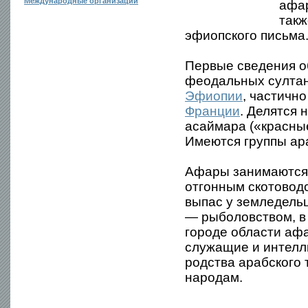
Международные организации
афар
такж
эфиопского письма
Первые сведения об
феодальных султана
Эфиопии
, частичн
Франции
. Делятся 
асаймара («красны
Имеются группы ара
Афары занимаются 
отгонным скотоводс
выпас у земледельц
— рыболовством, в
городе области аф
служащие и интелл
родства арабского 
народам.