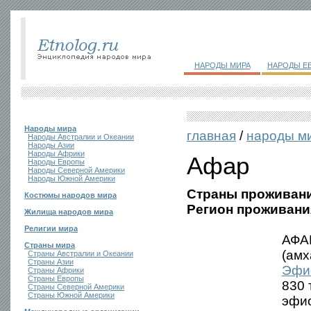
НАРОДЫ МИРА
НАРОДЫ Е
Народы мира
главная
/
народы м
Народы Австралии и Океании
Народы Азии
Народы Африки
Афар
Народы Европы
Народы Северной Америки
Народы Южной Америки
Страны проживани
Костюмы народов мира
Регион проживани
Жилища народов мира
Религии мира
АФАР
Страны мира
(амх
Страны Австралии и Океании
Страны Азии
Эфи
Страны Африки
Страны Европы
830 
Страны Северной Америки
Страны Южной Америки
эфио