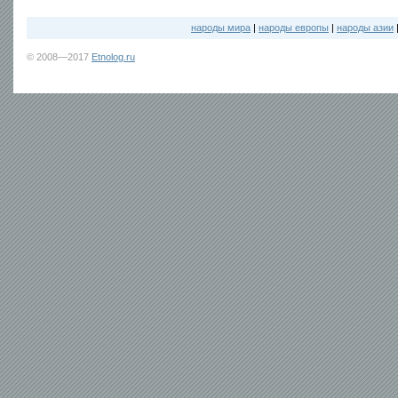
народы мира
|
народы европы
|
народы азии
© 2008—2017
Etnolog.ru