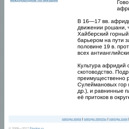
Международные организации
Гово
афр
В 16—17 вв. африд
движении рошани, ч
Хайберский горный
барьером на пути з
половине 19 в. про
всех антианглийски
Культура афридий 
скотоводство. Под
преимущественно р
Сулеймановых гор (
др.), и равнинные 
её притоков в округ
народы мира
|
народы европы
|
народы азии
© 2008—2017
Etnolog.ru