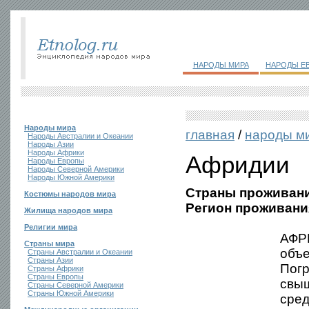
НАРОДЫ МИРА
НАРОДЫ Е
Народы мира
главная
/
народы м
Народы Австралии и Океании
Народы Азии
Народы Африки
Афридии
Народы Европы
Народы Северной Америки
Народы Южной Америки
Страны проживани
Костюмы народов мира
Регион проживани
Жилища народов мира
Религии мира
АФРИ
Страны мира
объ
Страны Австралии и Океании
Страны Азии
Погр
Страны Африки
Страны Европы
свыш
Страны Северной Америки
Страны Южной Америки
сред