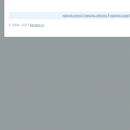
народы мира
|
народы европы
|
народы азии
© 2008—2017
Etnolog.ru