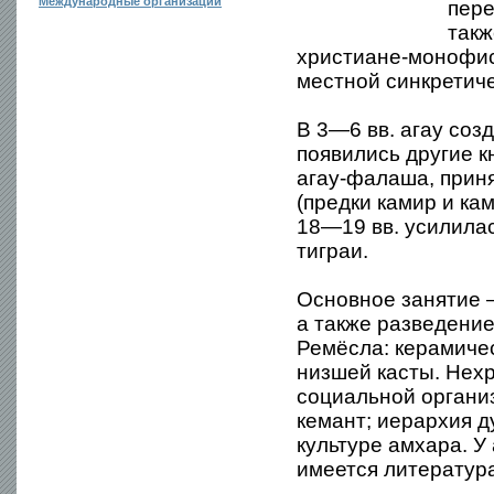
Международные организации
пере
такж
христиане-монофис
местной синкретиче
В 3—6 вв. агау созд
появились другие 
агау-фалаша, прин
(предки камир и ка
18—19 вв. усилилас
тиграи.
Основное занятие 
а также разведение
Ремёсла: керамиче
низшей касты. Нех
социальной органи
кемант; иерархия д
культуре амхара. У
имеется литература 