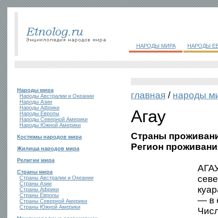
НАРОДЫ МИРА
НАРОДЫ Е
Народы мира
главная
/
народы м
Народы Австралии и Океании
Народы Азии
Народы Африки
Агау
Народы Европы
Народы Северной Америки
Народы Южной Америки
Страны проживани
Костюмы народов мира
Регион проживани
Жилища народов мира
Религии мира
АГАУ
Страны мира
сев
Страны Австралии и Океании
Страны Азии
куар
Страны Африки
Страны Европы
— в 
Страны Северной Америки
Страны Южной Америки
Числ