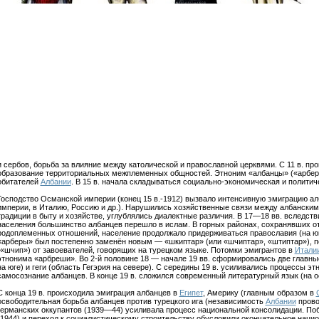
и сербов, борьба за влияние между католической и православной церквями. С 11 в. пр
образование территориальных межплеменных общностей. Этноним «албанцы» («арберы
обитателей
Албании
. В 15 в. начала складываться социально-экономическая и политич
Господство Османской империи (конец 15 в.-1912) вызвало интенсивную эмиграцию а
империи, в Италию, Россию и др.). Нарушились хозяйственные связи между албански
традиции в быту и хозяйстве, углублялись диалектные различия. В 17—18 вв. вследст
населения большинство албанцев перешло в ислам. В горных районах, сохранявших 
родоплеменных отношений, население продолжало придерживаться православия (на юге
«арберы» был постепенно заменён новым — «шкиптар» (или «шчиптар», «штиптар»), п
(«шчип») от завоевателей, говорящих на турецком языке. Потомки эмигрантов в
Итали
этнонима «арбреши». Во 2-й половине 18 — начале 19 вв. сформировались две главные
на юге) и геги (область Гегэрия на севере). С середины 19 в. усиливались процессы э
самосознание албанцев. В конце 19 в. сложился современный литературный язык (на ос
С конца 19 в. происходила эмиграция албанцев в
Египет
, Америку (главным образом в
освободительная борьба албанцев против турецкого ига (независимость
Албании
прово
германских оккупантов (1939—44) усиливала процесс национальной консолидации. По
(1944) и переход к социалистическому строительству обусловили окончательное наци