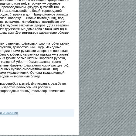
аде цитрусовые), в горных — отгонное
с преобладанием кукурузы) хозяйство. За
 с развивающейся лёгкой, горнорудной,
одах (Тирана и др.). Традиционное жилище
хлев, наверху — жилые помещения), под
ны из камня, глинобитные, плетнёвые или
 в глубине закрытых дворов. Для северной
ют двухэтажные дома (оба этажа жилые) с
рышами. Для интерьера характерно обилие
ных, льняных, шёлковых, хлопчатобумажных.
кружева, декоративный шнур. Исходные
я с длинными рукавами и верхняя плечевая
белую юбочку, наплечная одежда — в жилет)
рчи» (узкие белые штаны, короткая рубаха,
ой головной убор — белая валяная (реже
ельны фартук (шерстяной,ярких расцветок),
ельных кусков сыромятной кожи. Под
ными украшениями. Основа традиционной
оводов — молочные блюда.
ка серебра (литьё, филигрань), резьба по
. известна полихромная роспись
(хороводные танцы) фольклор, эпические
и и океании