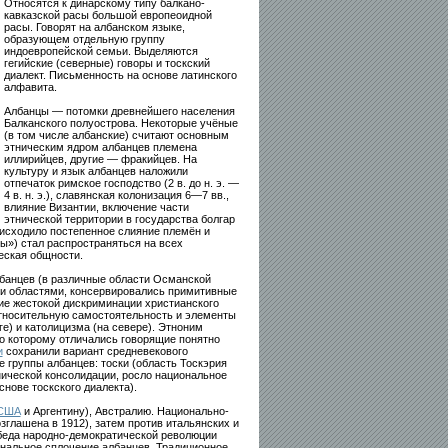
Относятся к динарскому типу балкано-
кавказской расы большой европеоидной
расы. Говорят на албанском языке,
образующем отдельную группу
индоевропейской семьи. Выделяются
гегийские (северные) говоры и тоскский
диалект. Письменность на основе латинского
алфавита.
Албанцы — потомки древнейшего населения
Балканского полуострова. Некоторые учёные
(в том числе албанские) считают основным
этническим ядром албанцев племена
иллирийцев, другие — фракийцев. На
культуру и язык албанцев наложили
отпечаток римское господство (2 в. до н. э. —
4 в. н. э.), славянская колонизация 6—7 вв.,
влияние Византии, включение части
этнической территории в государства болгар
оисходило постепенное слияние племён и
») стал распространяться на всех
еская общности.
лбанцев (в различные области Османской
ми областями, консервировались примитивные
вие жестокой дискриминации христианского
относительную самостоятельность и элементы
) и католицизма (на севере). Этноним
о которому отличались говорящие понятно
и
сохранили вариант средневекового
 группы албанцев: тоски (область Тоскэрия
тнической консолидации, росло национальное
нове тоскского диалекта).
США
и Аргентину), Австралию. Национально-
зглашена в 1912), затем против итальянских и
беда народно-демократической революции
ональное сплочение албанцев. Традиционное