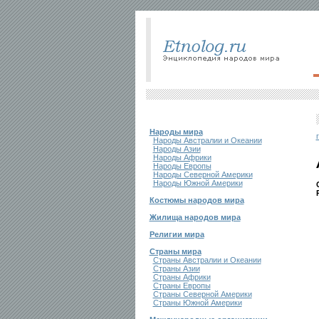
Народы мира
Народы Австралии и Океании
Народы Азии
Народы Африки
Народы Европы
Народы Северной Америки
Народы Южной Америки
Костюмы народов мира
Жилища народов мира
Религии мира
Страны мира
Страны Австралии и Океании
Страны Азии
Страны Африки
Страны Европы
Страны Северной Америки
Страны Южной Америки