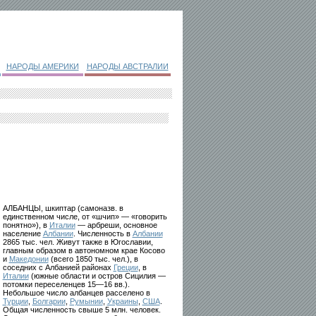
НАРОДЫ АМЕРИКИ
НАРОДЫ АВСТРАЛИИ
АЛБАНЦЫ, шкиптар (самоназв. в
единственном числе, от «шчип» — «говорить
понятно»), в
Италии
— арбреши, основное
население
Албании
. Численность в
Албании
2865 тыс. чел. Живут также в Югославии,
главным образом в автономном крае Косово
и
Македонии
(всего 1850 тыс. чел.), в
соседних с Албанией районах
Греции
, в
Италии
(южные области и остров Сицилия —
потомки переселенцев 15—16 вв.).
Небольшое число албанцев расселено в
Турции
,
Болгарии
,
Румынии
,
Украины
,
США
.
Общая численность свыше 5 млн. человек.