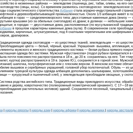
хозяйство в низменных районах — земледелие (пшеница, рис, табак, оливы, на юго-зап
скотоводство (овцы, козы). Со временем развилось скотоводческо- земледельческое (
годы социалистического строительства
Албания
стала аграрно-индустриальной страной
нефтяной и деревообрабатывающей промышленностью. Около 1/3 албанцев живёт в гор
албанцев в горах — средиземноморского типа: двухэтажные каменные дома (внизу — 
крутыми крышами (из-за обильных снегопадов) из драни; в долинах — небольшие хижи
дощатые; в городах — двухэтажные дома, расположенные (по мусульманской традиции)
Албании
в прошлом характерны каменные дома (кула). В современном селе преоблада
лоджиями, кирпичные, штукатуренные, под 4-скатными черепичными или шиферными к
ковров, драпировок.
Традиционная одежда скотоводов — из шерстяных тканей, земледельцев — из шерстя
Преобладающие цвета — белый, чёрный, красный. Украшения- вышивка, аппликация, 
элементы мужского и женского традиционного костюма — белая рубаха прямого покро
распашная одежда без застёжки. Мужская «фустанелла» (подол рубахи превратился в 
была почти повсеместно распространена в 18 в., до 20 в. сохранялась на юге. Тип «ти
жилет, куртка) распространился в 19 в. (кроме Ю.), сохраняется в горной зоне. Мужск
вязаная) шапочка, полусферическая или с плоским верхом. В женском костюме обязат
обилие вышивок и серебряных украшений; головной убор полотенчатый. Обувь — из ц
влиянием турецкой культуры одежда албанцев дополнилась шальварами, золотошвей
пищи — кукурузный и пшеничный хлеб, у земледельцев преобладали овощные, у скот
Система родства английского типа. Традиционные виды прикладного искусства: обработ
камню и дереву, ковроткачество (полихромный геометрический орнамент). С 17—18 вв
(преобладание растительных мотивов) зданий. Сохраняются песенный, танцевальный 
сказания.
ра
|
народы европы
|
народы азии
|
народы африки
|
народы америки
|
народы австрали