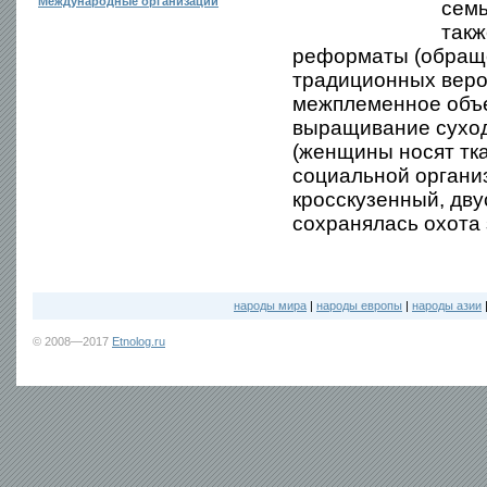
Международные организации
семь
такж
реформаты (обраще
традиционных веров
межплеменное объе
выращивание суход
(женщины носят тк
социальной организ
кросскузенный, дву
сохранялась охота 
народы мира
|
народы европы
|
народы азии
© 2008—2017
Etnolog.ru