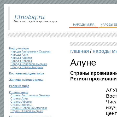
НАРОДЫ МИРА
НАРОДЫ Е
Народы мира
главная
/
народы м
Народы Австралии и Океании
Народы Азии
Народы Африки
Алуне
Народы Европы
Народы Северной Америки
Народы Южной Америки
Страны проживани
Костюмы народов мира
Регион проживани
Жилища народов мира
Религии мира
АЛУН
Страны мира
Вос
Страны Австралии и Океании
Страны Азии
Числ
Страны Африки
Страны Европы
изуч
Страны Северной Америки
Страны Южной Америки
цент