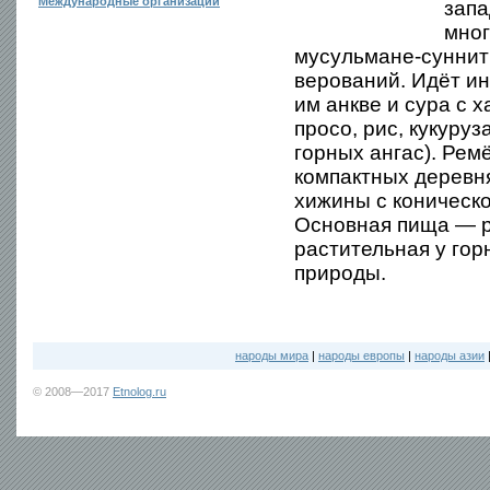
Международные организации
запа
мног
мусульмане-суннит
верований. Идёт и
им анкве и сура с 
просо, рис, кукуруз
горных ангас). Рем
компактных деревн
хижины с коническо
Основная пища — р
растительная у гор
природы.
народы мира
|
народы европы
|
народы азии
© 2008—2017
Etnolog.ru