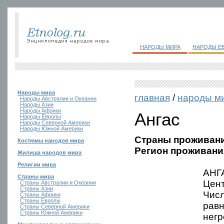
НАРОДЫ МИРА
НАРОДЫ Е
Народы мира
главная
/
народы м
Народы Австралии и Океании
Народы Азии
Народы Африки
Ангас
Народы Европы
Народы Северной Америки
Народы Южной Америки
Страны проживани
Костюмы народов мира
Регион проживани
Жилища народов мира
Религии мира
АНГА
Страны мира
Цен
Страны Австралии и Океании
Страны Азии
Числ
Страны Африки
Страны Европы
равн
Страны Северной Америки
Страны Южной Америки
негр