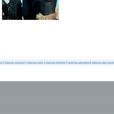
ра
|
народы европы
|
народы азии
|
народы африки
|
народы америки
|
народы австрали