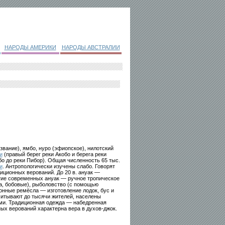
НАРОДЫ АМЕРИКИ
НАРОДЫ АВСТРАЛИИ
звание), ямбо, нуро (эфиопское), нилотский
и
(правый берег реки Акобо и берега реки
бо до реки Пибор). Общая численность 65 тыс.
и
. Антропологически изучены слабо. Говорят
иционных верований. До 20 в. ануак —
тие современных ануак — ручное тропическое
а, бобовые), рыболовство (с помощью
ионные ремёсла — изготовление лодок, бус и
читывают до тысячи жителей, населены
ми. Традиционная одежда — набедренная
ных верований характерна вера в духов-джок.