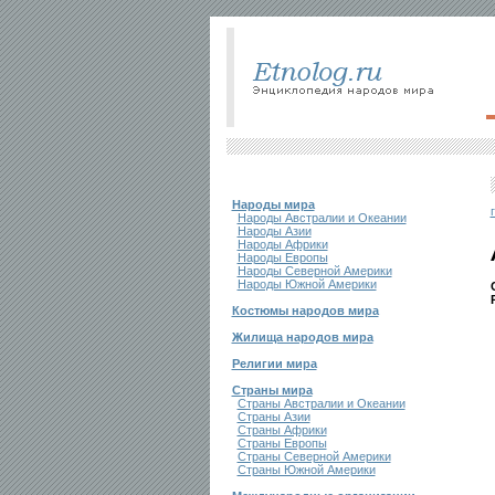
Народы мира
Народы Австралии и Океании
Народы Азии
Народы Африки
Народы Европы
Народы Северной Америки
Народы Южной Америки
Костюмы народов мира
Жилища народов мира
Религии мира
Страны мира
Страны Австралии и Океании
Страны Азии
Страны Африки
Страны Европы
Страны Северной Америки
Страны Южной Америки