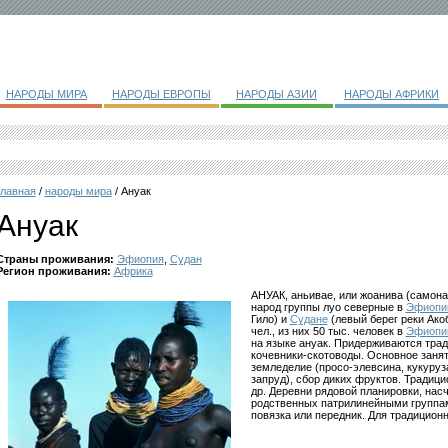
НАРОДЫ МИРА
НАРОДЫ ЕВРОПЫ
НАРОДЫ АЗИИ
НАРОДЫ АФРИКИ
главная
/
народы мира
/ Ануак
Ануак
Страны проживания:
Эфиопия
,
Судан
Регион проживания:
Африка
АНУАК, аньивае, или жоанива (самона
народ группы луо северные в
Эфиопи
Гило) и
Судане
(левый берег реки Ако
чел., из них 50 тыс. человек в
Эфиопи
на языке ануак. Придерживаются трад
кочевники-скотоводы. Основное заня
земледелие (просо-элевсина, кукуруз
запруд), сбор диких фруктов. Традиц
др. Деревни рядовой планировки, нас
родственных патрилинейными группа
повязка или передник. Для традицион