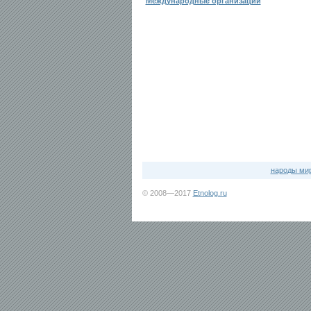
Международные организации
народы ми
© 2008—2017
Etnolog.ru