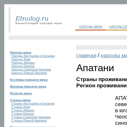
НАРОДЫ МИРА
НАРОДЫ Е
Народы мира
главная
/
народы м
Народы Австралии и Океании
Народы Азии
Народы Африки
Апатани
Народы Европы
Народы Северной Америки
Народы Южной Америки
Страны проживани
Костюмы народов мира
Регион проживани
Жилища народов мира
Религии мира
АПАТ
Страны мира
сев
Страны Австралии и Океании
Страны Азии
в юг
Страны Африки
Страны Европы
Чело
Страны Северной Америки
Страны Южной Америки
сино