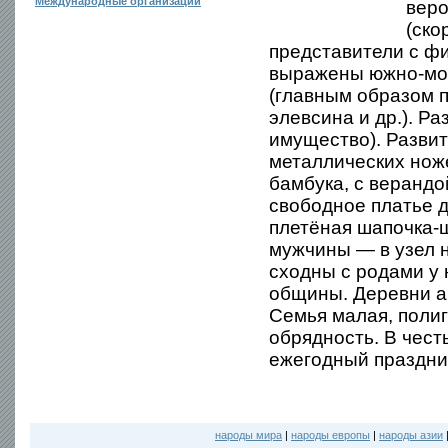
Международные организации
веро
(ско
представители с фи
выражены южно-мон
(главным образом п
элевсина и др.). Р
имущество). Развит
металлических нож
бамбука, с веранд
свободное платье д
плетёная шапочка-
мужчины — в узел 
сходны с родами у 
общины. Деревни а
Семья малая, поли
обрядность. В чест
ежегодный праздни
народы мира
|
народы европы
|
народы азии