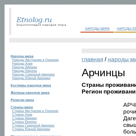
НАРОДЫ МИРА
НАРОДЫ Е
Народы мира
главная
/
народы м
Народы Австралии и Океании
Народы Азии
Народы Африки
Арчинцы
Народы Европы
Народы Северной Америки
Народы Южной Америки
Страны проживани
Костюмы народов мира
Регион проживани
Жилища народов мира
Религии мира
АРЧИ
Страны мира
рочи
Страны Австралии и Океании
Страны Азии
Даге
Страны Африки
Страны Европы
свыш
Страны Северной Америки
Страны Южной Америки
боль