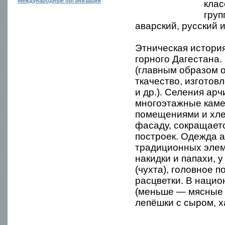
Международные организации
клас
груп
аварский, русский 
Этническая история
горного Дагестана
(главным образом 
ткачество, изготовл
и др.). Селения арч
многоэтажные каме
помещениями и хлев
фасаду, сокращает
построек. Одежда а
традиционных элем
накидки и папахи,
(чухта), головное 
расцветки. В наци
(меньше — мясные 
лепёшки с сыром, х