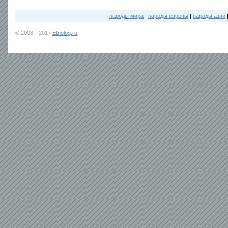
народы мира
|
народы европы
|
народы азии
© 2008—2017
Etnolog.ru