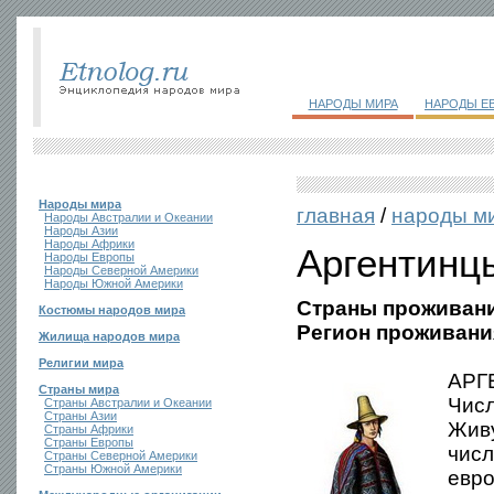
НАРОДЫ МИРА
НАРОДЫ Е
Народы мира
главная
/
народы м
Народы Австралии и Океании
Народы Азии
Народы Африки
Аргентинц
Народы Европы
Народы Северной Америки
Народы Южной Америки
Страны проживани
Костюмы народов мира
Регион проживани
Жилища народов мира
Религии мира
АРГ
Страны мира
Числ
Страны Австралии и Океании
Страны Азии
Живу
Страны Африки
Страны Европы
числ
Страны Северной Америки
Страны Южной Америки
евро