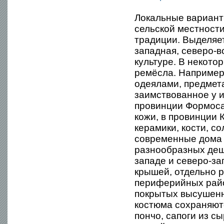
Локальные вариант
сельской местности
традиции. Выделяет
западная, северо-в
культуре. В некот
ремёсла. Например
одеялами, предмет
заимствованное у и
провинции Формоса
кожи, в провинции 
керамики, кости, с
современные дома 
разнообразных деш
западе и северо-з
крышей, отдельно 
периферийных район
покрытых высушенн
костюма сохраняютс
пончо, сапоги из с