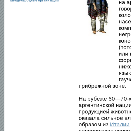
Международные организации
на а
гово
коло
нас
комп
негр
конс
(пот
или 
фор
ниже
язык
гауч
прибрежной зоне.
На рубеже 60—70-х 
аргентинской нации
продукцией животн
оказала сильное в
образом из
Италии
сопровождавшаяся 