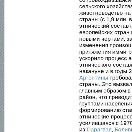
сельского хозяйств
животноводство на 
страны (с 1,9 млн. 
этнический состав 
европейских стран 
новыми чертами, з
изменения произош
притяжения иммигр
ускорило процесс 
этнического соста
накануне и в годы
Аргентины
требова
страны. Это вызвал
главным образом в
район, что приводи
группами населения 
формированию стан
этнические процесс
усилившаяся с 1970
из
Парагвая
,
Болив