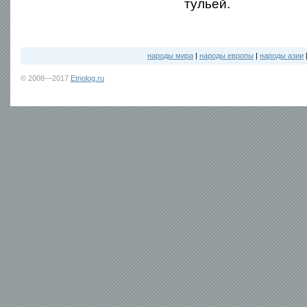
тульей.
народы мира
|
народы европы
|
народы азии
© 2008—2017
Etnolog.ru