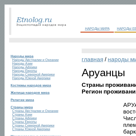
НАРОДЫ МИРА
НАРОДЫ Е
Народы мира
главная
/
народы м
Народы Австралии и Океании
Народы Азии
Народы Африки
Аруанцы
Народы Европы
Народы Северной Америки
Народы Южной Америки
Страны проживани
Костюмы народов мира
Регион проживани
Жилища народов мира
Религии мира
АРУА
Страны мира
вос
Страны Австралии и Океании
Страны Азии
Числ
Страны Африки
Страны Европы
плем
Страны Северной Америки
Страны Южной Америки
барк