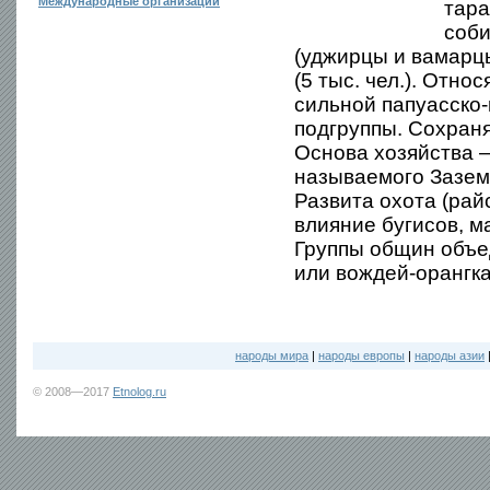
Международные организации
тара
соби
(уджирцы и вамарцы
(5 тыс. чел.). Отно
сильной папуасско-
подгруппы. Сохран
Основа хозяйства —
называемого Зазем
Развита охота (рай
влияние бугисов, 
Группы общин объе
или вождей-орангк
народы мира
|
народы европы
|
народы азии
© 2008—2017
Etnolog.ru