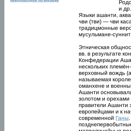
Международные организации
Родс
и др
Языки ашанти, аква
чви (тви) — чви ка
традицмонные веров
мусульмане-суннит
Этническая общнос
вв. в результате к
Конфедерации Ашан
нескольких племён-
верховный вождь (а
называемая короле
оманхене и военны
Ашанти основывала
золотом и орехами
правители Ашанти 
европейцами и к на
современной
Ганы
позднепервобытные
матрилинейные роды