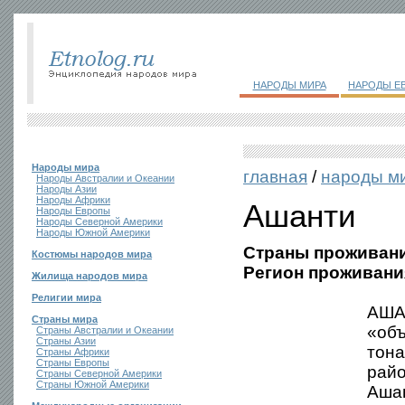
НАРОДЫ МИРА
НАРОДЫ Е
Народы мира
главная
/
народы м
Народы Австралии и Океании
Народы Азии
Народы Африки
Ашанти
Народы Европы
Народы Северной Америки
Народы Южной Америки
Страны проживани
Костюмы народов мира
Регион проживани
Жилища народов мира
Религии мира
АШАН
Страны мира
«объ
Страны Австралии и Океании
Страны Азии
тона
Страны Африки
Страны Европы
рай
Страны Северной Америки
Страны Южной Америки
Ашан