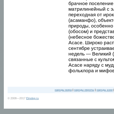
брачное поселение 
матрилинейный с э
переходная от ирок
(асаманфо), объект
природы, особенно 
(обосом) и предст
(небесное божество
Асасе. Широко рас
сентябре устраивае
недель — Великий 
связанные с культо
Асасе наряду с му
фольклора и мифов
народы мира
|
народы европы
|
народы азии
© 2008—2017
Etnolog.ru