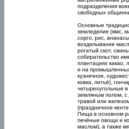
подразделения воен
свободных общинни
Основные традицио
земледелие (ямс, ма
сорго, рис, ананас
возделывание масл
рогатый скот, свин
собирательство им
плантациях какао,
и на промышленных
кузнечное, художес
ковка, литьё), гон
четырехугольные в 
земляным полом, с
травой или железо
(праздничное кент
Пища в основном р
печёные овощи и к
маслом), а также 