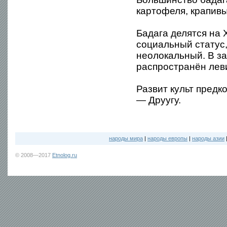
картофеля, крапивы
Бадага делятся на 
социальный статус,
неолокальный. В за
распространён лев
Развит культ предк
— Друугу.
народы мира
|
народы европы
|
народы азии
© 2008—2017
Etnolog.ru