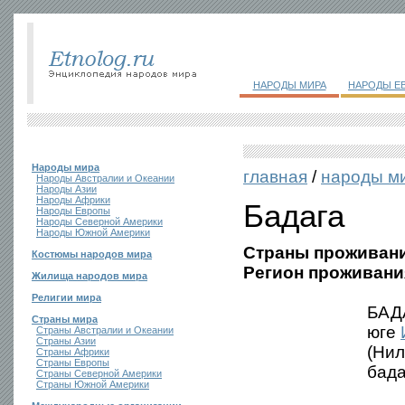
НАРОДЫ МИРА
НАРОДЫ Е
Народы мира
главная
/
народы м
Народы Австралии и Океании
Народы Азии
Народы Африки
Бадага
Народы Европы
Народы Северной Америки
Народы Южной Америки
Страны проживани
Костюмы народов мира
Регион проживани
Жилища народов мира
Религии мира
БАДА
Страны мира
юге
Страны Австралии и Океании
Страны Азии
(Нил
Страны Африки
Страны Европы
бада
Страны Северной Америки
Страны Южной Америки