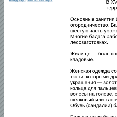
Международные организации
В XV
терр
Основные занятия 
огородничество. Б
шестую часть урожа
Многие бадага рабо
лесозаготовках.
Жилище — большой 
кладовые.
Женская одежда сос
ткани, которыми др
украшения — золото
кольца для пальцев
волосы на голове, 
шёлковый или хлоп
Обувь (сандалии) б
Большинство бадаг