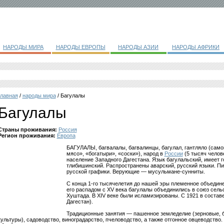
НАРОДЫ МИРА
НАРОДЫ ЕВРОПЫ
НАРОДЫ АЗИИ
НАРОДЫ АФРИКИ
главная
/
народы мира
/ Багулалы
Багулалы
Страны проживания:
Россия
Регион проживания:
Европа
БАГУЛАЛЫ, багвалалы, багвалинцы, багулал, гантляло (сам
мясо», «богатыри», «соски»), народ в
России
(5 тысяч челов
население Западного Дагестана. Язык багулальский, имеет г
тлибишинский. Распространены аварский, русский языки. П
русской графики. Верующие — мусульмане-сунниты.
С конца 1-го тысячелетия до нашей эры племенное объедине
его распадом с XV века багулалы объединились в союз сель
Хуштада. В XIV веке были исламизированы. С 1921 в состав
Дагестан).
Традиционные занятия — пашенное земледелие (зерновые, б
культуры), садоводство, виноградарство, пчеловодство, а также отгонное овцеводство.