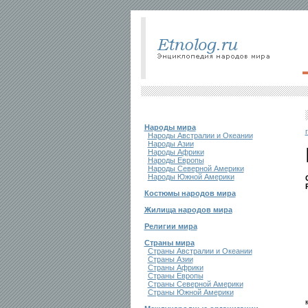
Народы мира
Народы Австралии и Океании
Народы Азии
Народы Африки
Народы Европы
Народы Северной Америки
Народы Южной Америки
Костюмы народов мира
Жилища народов мира
Религии мира
Страны мира
Страны Австралии и Океании
Страны Азии
Страны Африки
Страны Европы
Страны Северной Америки
Страны Южной Америки