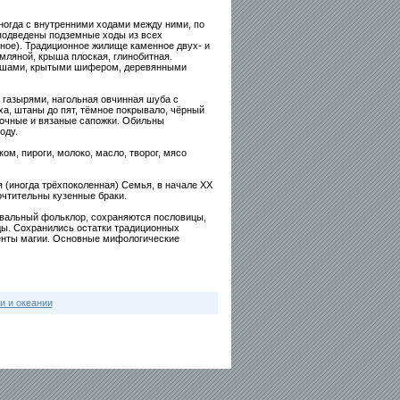
ногда с внутренними ходами между ними, по
 подведены подземные ходы из всех
ное). Традиционное жилище каменное двух- и
мляной, крыша плоская, глинобитная.
рышами, крытыми шифером, деревянными
 газырями, нагольная овчинная шуба с
а, штаны до пят, тёмное покрывало, чёрный
лочные и вязаные сапожки. Обильны
оду.
ом, пироги, молоко, масло, творог, мясо
(иногда трёхпоколенная) Семья, в начале XX
чтительны кузенные браки.
евальный фольклор, сохраняются пословицы,
зды. Сохранились остатки традиционных
менты магии. Основные мифологические
и и океании