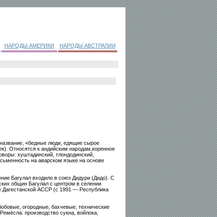
НАРОДЫ АМЕРИКИ
НАРОДЫ АВСТРАЛИИ
оназвание, «бедные люди, едящие сырое
ек). Относятся к андийским народам,коренное
оворы: хуштадинский, тлондодинский,
исьменность на аварском языке на основе
ние Багулал входило в союз Дидури (Дидо). С
ских общин Багулал с центром в селении
е Дагестанской АССР (с 1991 — Республика
обовые, огородные, бахчевые, технические
 Ремёсла: производство сукна, войлока,