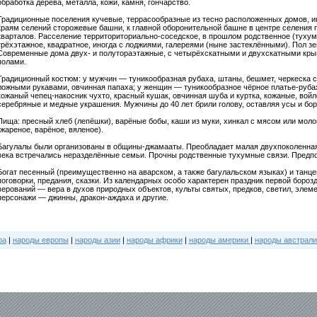
обработка дерева, металла, кожи, камня, гончарство.
Традиционные поселения кучевые, террасообразные из тесно расположенных домов, и
краям селений сторожевые башни, к главной оборонительной башне в центре селения
кварталов. Расселение территориториально-соседское, в прошлом родственное (тухум
трёхэтажное, квадратное, иногда с лоджиями, галереями (ныне застеклёнными). Пол зе
Современные дома двух- и полутораэтажные, с четырёхскатными и двухскатными к
полами.
Традиционный костюм: у мужчин — туникообразная рубаха, штаны, бешмет, черкеска с
ложными рукавами, овчинная папаха; у женщин — туникообразное чёрное платье-рубах
кожаный чепец-накосник чухто, красный кушак, овчинная шуба и куртка, кожаные, вой
серебряные и медные украшения. Мужчины до 40 лет брили голову, оставляя усы и бор
Пища: пресный хлеб (лепёшки), варёные бобы, каши из муки, хинкал с мясом или молок
(жареное, варёное, вяленое).
Багулалы были организованы в общины-джамааты. Преобладает малая двухпоколенная 
века встречались неразделённые семьи. Прочны родственные тухумные связи. Предпо
Богат песенный (преимущественно на аварском, а также багулальском языках) и танц
поговорки, предания, сказки. Из календарных особо характерен праздник первой боро
верований — вера в духов природных объектов, культы святых, предков, светил, эле
персонажи — джинны, дракон-аждаха и другие.
ра
|
народы европы
|
народы азии
|
народы африки
|
народы америки
|
народы австрали