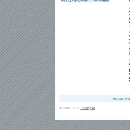
Международные организации
народы ми
© 2008—2017
Etnolog.ru