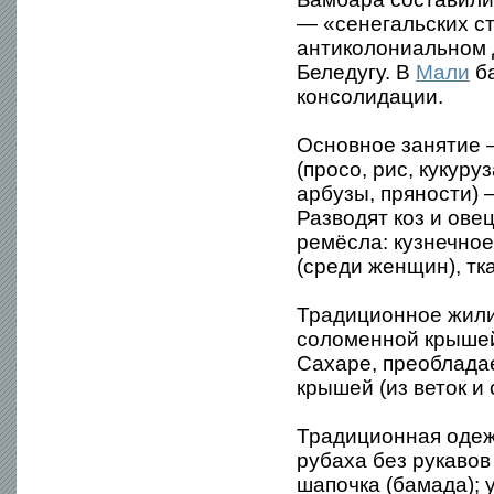
— «сенегальских ст
антиколониальном 
Беледугу. В
Мали
ба
консолидации.
Основное занятие 
(просо, рис, кукур
арбузы, пряности) 
Разводят коз и ове
ремёсла: кузнечное
(среди женщин), тк
Традиционное жилищ
соломенной крышей 
Сахаре, преобладае
крышей (из веток и 
Традиционная одежд
рубаха без рукавов
шапочка (бамада); 