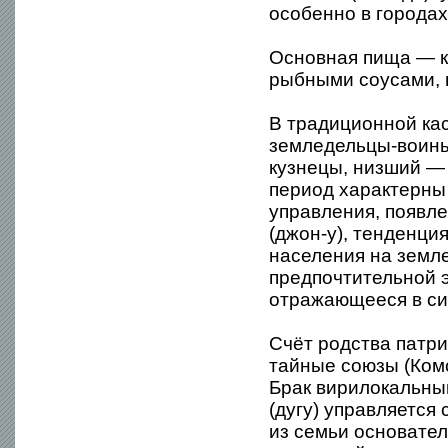
особенно в городах
Основная пища — ка
рыбными соусами, 
В традиционной ка
земледельцы-воины
кузнецы, низший —
период характерны
управления, появл
(джон-у), тенденци
населения на земле
предпочтительной 
отражающееся в си
Счёт родства патр
тайные союзы (Комо
Брак вирилокальны
(дугу) управляется
из семьи основател