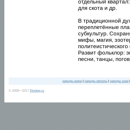
отдельный квартал:
для скота и др.
В традиционной ду
переплетённые пла
субкультур. Сохран
мифы, магия, эзот
политеистического
Развит фольклор: э
песни, танцы, погов
народы мира
|
народы европы
|
народы азии
© 2008—2017
Etnolog.ru