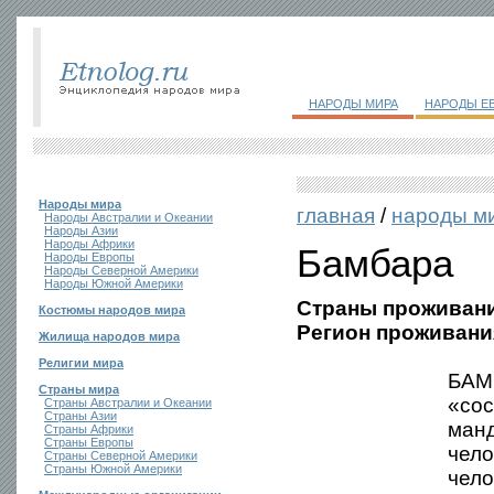
НАРОДЫ МИРА
НАРОДЫ Е
Народы мира
главная
/
народы м
Народы Австралии и Океании
Народы Азии
Народы Африки
Бамбара
Народы Европы
Народы Северной Америки
Народы Южной Америки
Страны проживани
Костюмы народов мира
Регион проживани
Жилища народов мира
Религии мира
БАМБ
Страны мира
«сос
Страны Австралии и Океании
Страны Азии
манд
Страны Африки
Страны Европы
чело
Страны Северной Америки
Страны Южной Америки
чело