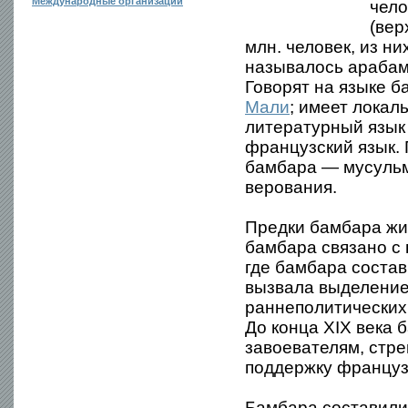
Международные организации
чело
(вер
млн. человек, из ни
называлось арабам
Говорят на языке 
Мали
; имеет локал
литературный язык 
французский язык.
бамбара — мусульм
верования.
Предки бамбара жи
бамбара связано с
где бамбара состав
вызвала выделение
раннеполитических 
До конца XIX века
завоевателям, стр
поддержку французо
Бамбара составили