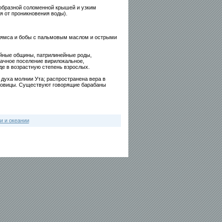
образной соломенной крышей и узким
 от проникновения воды).
и ямса и бобы с пальмовым маслом и острыми
йные общины, патрилинейные роды,
ачное поселение вирилокальное,
оде в возрастную степень взрослых.
 духа молнии Ута; распространена вера в
словицы. Существуют говорящие барабаны
и и океании