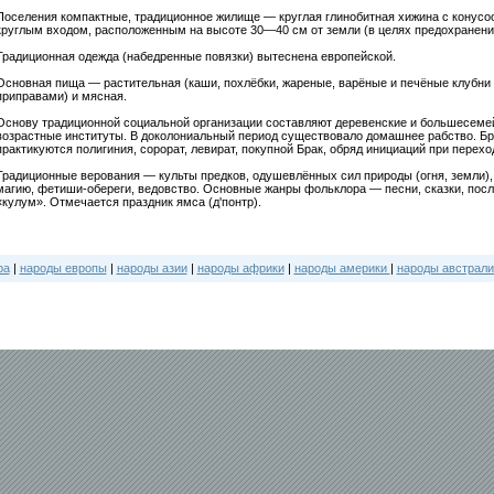
Поселения компактные, традиционное жилище — круглая глинобитная хижина с конусо
круглым входом, расположенным на высоте 30—40 см от земли (в целях предохранения
Традиционная одежда (набедренные повязки) вытеснена европейской.
Основная пища — растительная (каши, похлёбки, жареные, варёные и печёные клубн
приправами) и мясная.
Основу традиционной социальной организации составляют деревенские и большесеме
возрастные институты. В доколониальный период существовало домашнее рабство. Бр
практикуются полигиния, сорорат, левират, покупной Брак, обряд инициаций при перех
Традиционные верования — культы предков, одушевлённых сил природы (огня, земли),
магию, фетиши-обереги, ведовство. Основные жанры фольклора — песни, сказки, по
«кулум». Отмечается праздник ямса (д'понтр).
ра
|
народы европы
|
народы азии
|
народы африки
|
народы америки
|
народы австрали