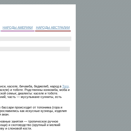
НАРОДЫ АМЕРИКИ
НАРОДЫ АВСТРАЛИИ
нси, каселе, бичамба, беджелиб, народ в
Того
.
аселе) и тоботе. Родственны конкомба, моба и
кой семьи; диалекты: каселе и тоботе.
ний, часть — мусульмане-сунниты, есть
 бассари происходит от топонима (гора и
прославились как искусные кузнецы, изделия
 акан.
новные занятия — тропическое ручное
вощи) и скотоводство (крупный и мелкий
ву и слоновой кости.