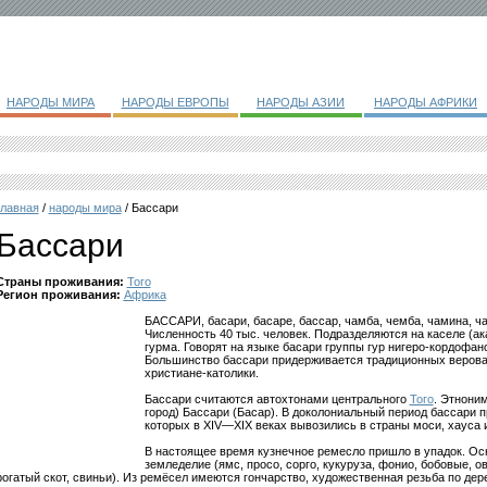
НАРОДЫ МИРА
НАРОДЫ ЕВРОПЫ
НАРОДЫ АЗИИ
НАРОДЫ АФРИКИ
главная
/
народы мира
/ Бассари
Бассари
Страны проживания:
Того
Регион проживания:
Африка
БАССАРИ, басари, басаре, бассар, чамба, чемба, чамина, ча
Численность 40 тыс. человек. Подразделяются на каселе (ак
гурма. Говорят на языке басари группы гур нигеро-кордофанс
Большинство бассари придерживается традиционных верова
христиане-католики.
Бассари считаются автохтонами центрального
Того
. Этноним
город) Бассари (Басар). В доколониальный период бассари 
которых в XIV—XIX веках вывозились в страны моси, хауса и
В настоящее время кузнечное ремесло пришло в упадок. Ос
земледелие (ямс, просо, сорго, кукуруза, фонио, бобовые, о
рогатый скот, свиньи). Из ремёсел имеются гончарство, художественная резьба по дере