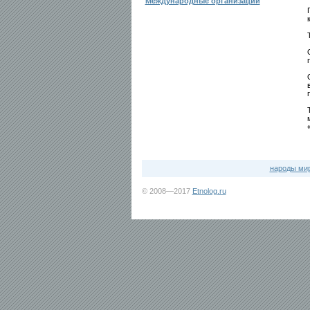
Международные организации
народы ми
© 2008—2017
Etnolog.ru