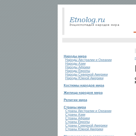
Народы мира
Народы Австралии и Океании
Народы Азии
Народы Африки
Народы Европы
Народы Северной Америки
Народы Южной Америки
Костюмы народов мира
Жилища народов мира
Религии мира
Страны мира
Страны Австралии и Океании
Страны Азии
Страны Африки
Страны Европы
Страны Северной Америки
Страны Южной Америки