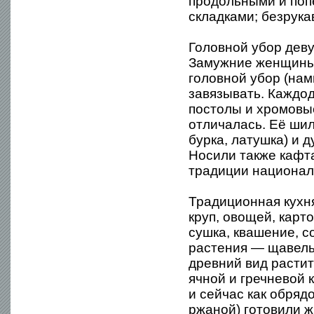
продольными и поп
складками; безрука
Головной убор деву
Замужние женщины 
головной убор (нам
завязывать. Каждо
постолы и хромовые
отличалась. Её шил
бурка, латушка) и 
Носили также кафта
традиции национал
Традиционная кухн
круп, овощей, карт
сушка, квашение, 
растения — щавель,
древний вид растит
ячной и гречневой 
и сейчас как обряд
ржаной) готовили 