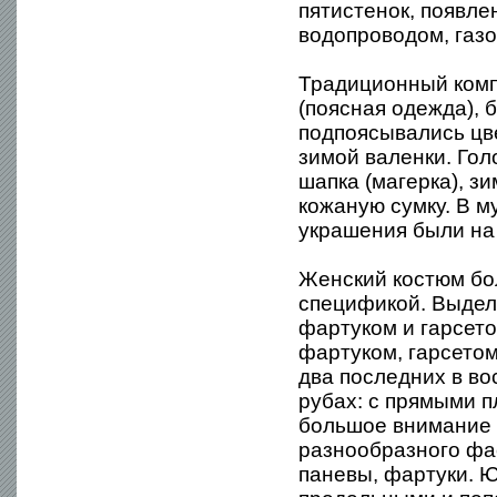
пятистенок, появле
водопроводом, газо
Традиционный комп
(поясная одежда), 
подпоясывались цв
зимой валенки. Го
шапка (магерка), з
кожаную сумку. В м
украшения были на 
Женский костюм бо
спецификой. Выделя
фартуком и гарсето
фартуком, гарсетом
два последних в во
рубах: с прямыми п
большое внимание 
разнообразного фас
паневы, фартуки. Ю