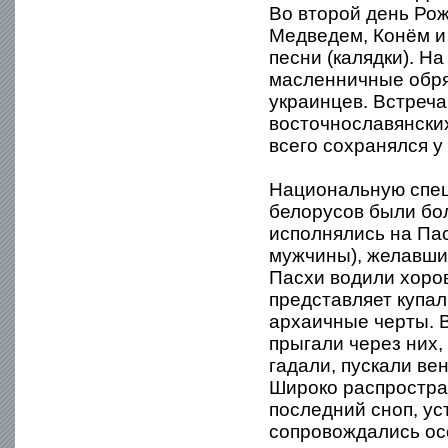
Во второй день Ро
Медведем, Конём и
песни (калядки). Н
масленничные обря
украинцев. Встреча
восточнославянски
всего сохранялся у
Национальную спец
белорусов были бол
исполнялись на Па
мужчины), желавшим
Пасхи водили хоро
представляет купал
архаичные черты. В
прыгали через них,
гадали, пускали ве
Широко распростра
последний сноп, ус
сопровождались ос