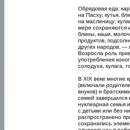
Обрядовая еда: кар
на Пасху; кутья, б
на масленицу; кула
мере сохраняются и
блины, каши, моло
продуктов, подсолн
других народов, — 
Возросла роль прив
употребления коноп
солодуха, кулага, т
В XIX веке многие
(включали родителе
внуков) и братским
семей завершился в
нуклеарная семья и
с детьми или без н
распространено при
сохранялись элем
односельчан в раб