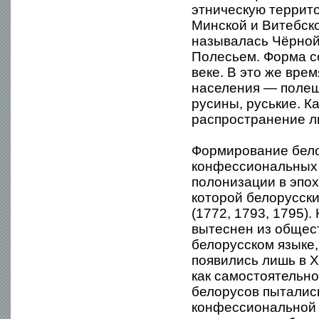
этническую террито
Минской и Витебск
называлась Чёрной
Полесьем. Форма с
веке. В это же вре
населения — полеш
русины, руськие. 
распространение л
Формирование бело
конфессиональных 
полонизации в эпо
которой белорусски
(1772, 1793, 1795).
вытеснен из общес
белорусском языке,
появились лишь в 
как самостоятельно
белорусов пытались
конфессиональной 