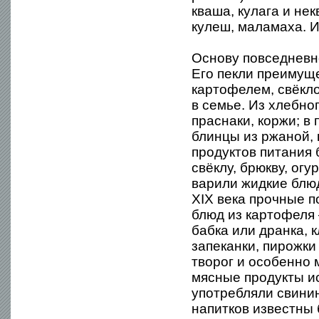
кваша, кулага и не
кулеш, маламаха. И
Основу повседневно
Его пекли преимущ
картофелем, свёкло
в семье. Из хлебно
праснаки, коржи; в
блинцы из ржаной, 
продуктов питания 
свёклу, брюкву, ог
варили жидкие блю
XIX века прочные п
блюд из картофеля 
бабка или дранка, к
запеканки, пирожки 
творог и особенно 
мясные продукты и
употребляли свинин
напитков известны 