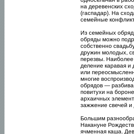
на деревенских схо
(гаспадар). На схо
семейные конфликт
Из семейных обряд
обряды можно подр
собственно свадьбу
дружин молодых, с
перезвы. Наиболее 
деление каравая и
или переосмысленн
многие воспроизво
обрядов — разбиван
повитухи на бороне
архаичных элемент
зажжение свечей и 
Большим разнообра
Накануне Рождеств
ячменная каша. Дев