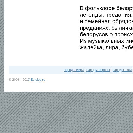
В фольклоре белор
легенды, предания,
и семейная обрядов
преданиях, быличк
белорусов о происх
Из музыкальных ин
жалейка, лира, бубе
народы мира
|
народы европы
|
народы азии
© 2008—2017
Etnolog.ru