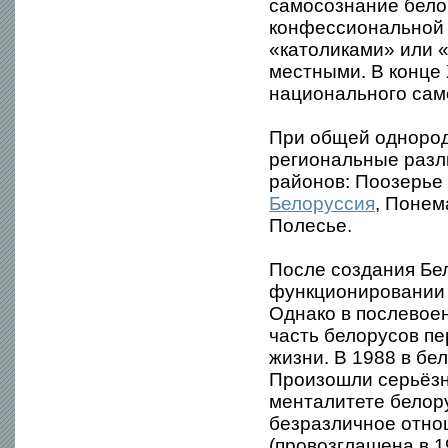
самосознание бело
конфессиональной 
«католиками» или «
местными. В конце
национального сам
При общей однород
региональные разл
районов: Поозерье 
Белоруссия
, Понем
Полесье.
После создания Бе
функционировании 
Однако в послевое
часть белорусов п
жизни. В 1988 в бе
Произошли серьёзны
менталитете белору
безразличное отно
(провозглашена в 