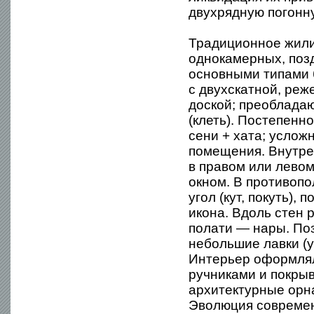
двухрядную погонн
Традиционное жили
однокамерных, поз
основными типами 
с двухскатной, реж
доской; преобладаю
(клеть). Постепенн
сени + хата; услож
помещения. Внутре
в правом или левом
окном. В противопо
угол (кут, покуть),
икона. Вдоль стен 
полати — нары. Поз
небольшие лавки (у
Интерьер оформлял
ручниками и покрыв
архитектурные орн
Эволюция современ