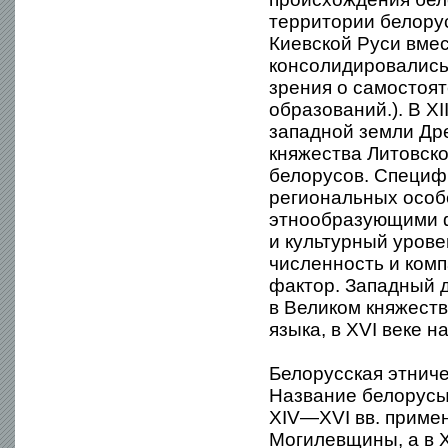
территории белорус
Киевской Руси вме
консолидировались 
зрения о самостоя
образований.). В X
западной земли Дре
княжества Литовск
белорусов. Специф
региональных особ
этнообразующими ф
и культурный урове
численность и ком
фактор. Западный 
в Великом княжест
языка, в XVI веке н
Белорусская этнич
Название белорусы,
XIV—XVI вв. приме
Могилевщины, а в X