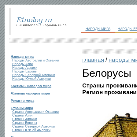
НАРОДЫ МИРА
НАРОДЫ Е
Народы мира
главная
/
народы м
Народы Австралии и Океании
Народы Азии
Народы Африки
Белорусы
Народы Европы
Народы Северной Америки
Народы Южной Америки
Страны проживани
Костюмы народов мира
Регион проживани
Жилища народов мира
Религии мира
Страны мира
Страны Австралии и Океании
Страны Азии
Страны Африки
Страны Европы
Страны Северной Америки
Страны Южной Америки