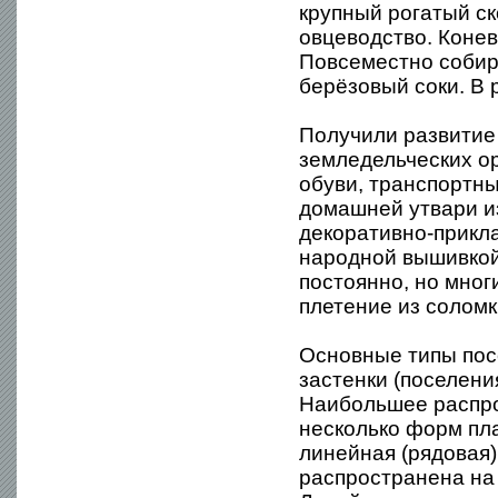
крупный рогатый ск
овцеводство. Конев
Повсеместно собира
берёзовый соки. В 
Получили развитие
земледельческих ор
обуви, транспортны
домашней утвари и
декоративно-прикла
народной вышивкой
постоянно, но мног
плетение из соломк
Основные типы посе
застенки (поселени
Наибольшее распро
несколько форм пла
линейная (рядовая)
распространена на 