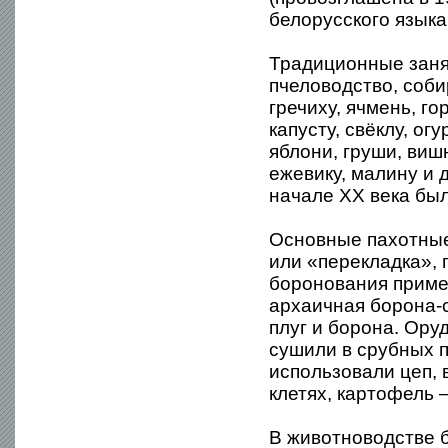
белорусского языка
Традиционные заня
пчеловодство, соб
гречиху, ячмень, го
капусту, свёклу, ог
яблони, груши, виш
ежевику, малину и 
начале XX века бы
Основные пахотные 
или «перекладка», 
боронования приме
архаичная борона-с
плуг и борона. Ору
сушили в срубных 
использовали цеп, 
клетях, картофель —
В животноводстве 