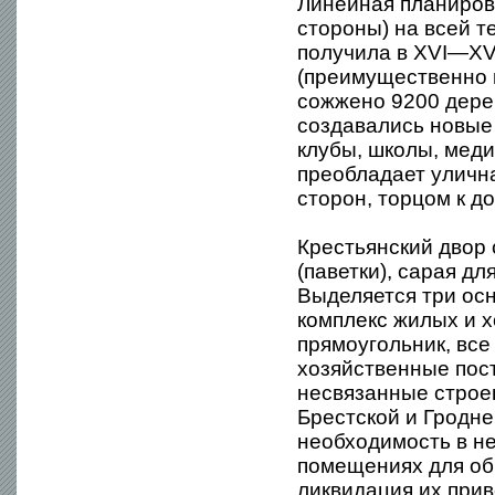
Линейная планиров
стороны) на всей 
получила в XVI—XVI
(преимущественно 
сожжено 9200 дере
создавались новые
клубы, школы, мед
преобладает улична
сторон, торцом к до
Крестьянский двор 
(паветки), сарая для
Выделяется три ос
комплекс жилых и х
прямоугольник, все
хозяйственные пост
несвязанные строен
Брестской и Гродне
необходимость в н
помещениях для обм
ликвидация их при