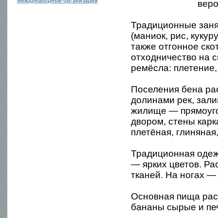
Международные организации
веро
Традиционные заня
(маниок, рис, кукур
также отгонное ско
отходничество на 
ремёсла: плетение,
Поселения бена ра
долинами рек, зал
жилище — прямоуго
двором, стены карк
плетёная, глиняна
Традиционная одежд
— ярких цветов. Р
тканей. На ногах —
Основная пища раст
бананы сырые и пе