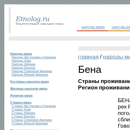
НАРОДЫ МИРА
НАРОДЫ Е
Народы мира
главная
/
народы м
Народы Австралии и Океании
Народы Азии
Народы Африки
Бена
Народы Европы
Народы Северной Америки
Народы Южной Америки
Страны проживани
Костюмы народов мира
Регион проживани
Жилища народов мира
Религии мира
БЕНА
Страны мира
рек 
Страны Австралии и Океании
Страны Азии
пого
Страны Африки
Страны Европы
сбли
Страны Северной Америки
Страны Южной Америки
Гово