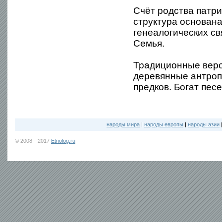
Счёт родства патр
структура основан
генеалогических с
Семья.
Традиционные веро
деревянные антроп
предков. Богат пе
народы мира
|
народы европы
|
народы азии
© 2008—2017
Etnolog.ru