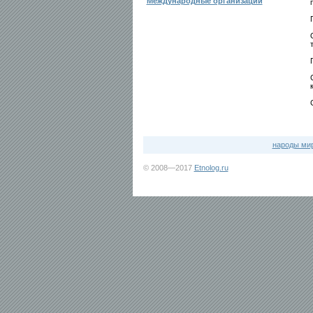
Международные организации
народы ми
© 2008—2017
Etnolog.ru