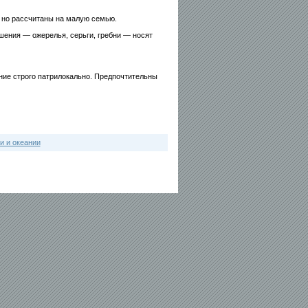
 но рассчитаны на малую семью.
шения — ожерелья, серьги, гребни — носят
ние строго патрилокально. Предпочтительны
и и океании