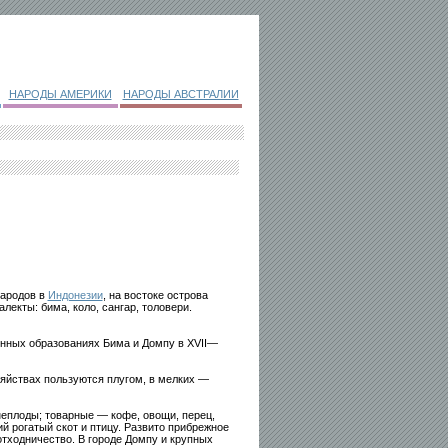
НАРОДЫ АМЕРИКИ
НАРОДЫ АВСТРАЛИИ
народов в
Индонезии
, на востоке острова
лекты: бима, коло, сангар, толовери.
нных образованиях Бима и Домпу в XVII—
яйствах пользуются плугом, в мелких —
неплоды; товарные — кофе, овощи, перец,
й рогатый скот и птицу. Развито прибрежное
отходничество. В городе Домпу и крупных