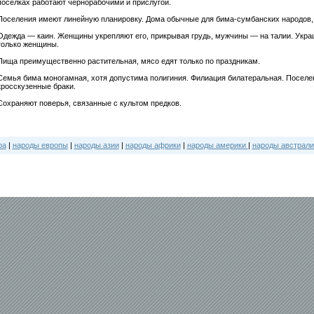
посёлках работают чернорабочими и прислугой.
Поселения имеют линейную планировку. Дома обычные для бима-сумбанских народов,
Одежда — каин. Женщины укрепляют его, прикрывая грудь, мужчины — на талии. Укра
только женщины.
Пища преимущественно растительная, мясо едят только по праздникам.
Семья бима моногамная, хотя допустима полигиния. Филиация билатеральная. Поселе
кросскузенные браки.
Сохраняют поверья, связанные с культом предков.
ра
|
народы европы
|
народы азии
|
народы африки
|
народы америки
|
народы австрали