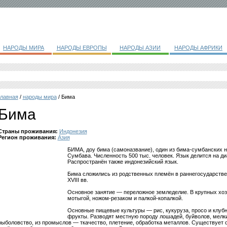
НАРОДЫ МИРА
НАРОДЫ ЕВРОПЫ
НАРОДЫ АЗИИ
НАРОДЫ АФРИКИ
главная
/
народы мира
/ Бима
Бима
Страны проживания:
Индонезия
Регион проживания:
Азия
БИМА, доу бима (самоназвание), один из бима-сумбанских 
Сумбава. Численность 500 тыс. человек. Язык делится на диа
Распространён также индонезийский язык.
Бима сложились из родственных племён в раннегосударстве
XVIII вв.
Основное занятие — переложное земледелие. В крупных хоз
мотыгой, ножом-резаком и палкой-копалкой.
Основные пищевые культуры — рис, кукуруза, просо и клуб
фрукты. Разводят местную породу лошадей, буйволов, мелки
рыболовство, из промыслов — ткачество, плетение, обработка металлов. Существует 