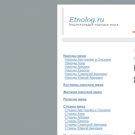
Народы мира
Народы Австралии и Океании
Народы Азии
Народы Африки
Народы Европы
Народы Северной Америки
Народы Южной Америки
Костюмы народов мира
Жилища народов мира
Религии мира
Страны мира
Страны Австралии и Океании
Страны Азии
Страны Африки
Страны Европы
Страны Северной Америки
Страны Южной Америки