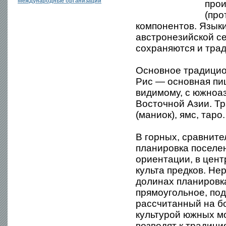
Международные организации
прои
(про
компонентов. Язык
австронезийской с
сохраняются и тра
Основное традицио
Рис — основная пищ
видимому, с южноа
Восточной Азии. Т
(маниок), ямс, таро.
В горных, сравнит
планировка поселе
ориентации, в цен
культа предков. Не
долинах планировк
прямоугольное, по
рассчитанный на б
культурой южных мо
возводят к традиц