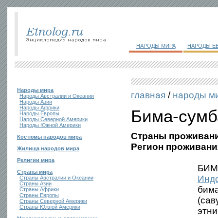
НАРОДЫ МИРА
НАРОДЫ Е
Народы мира
главная
/
народы м
Народы Австралии и Океании
Народы Азии
Народы Африки
Бима-сумб
Народы Европы
Народы Северной Америки
Народы Южной Америки
Страны проживани
Костюмы народов мира
Регион проживани
Жилища народов мира
Религии мира
БИМ
Страны мира
Инд
Страны Австралии и Океании
Страны Азии
бима
Страны Африки
Страны Европы
(сав
Страны Северной Америки
Страны Южной Америки
этни