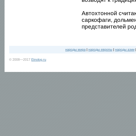
Автохтонной считаю
саркофаги, дольме
представителей ро
народы мира
|
народы европы
|
народы азии
© 2008—2017
Etnolog.ru