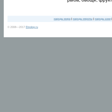
народы мира
|
народы европы
|
народы азии
© 2008—2017
Etnolog.ru