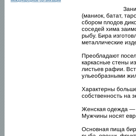
Международные организации
Зан
(маниок, батат, та
сбором плодов дико
соседей хима заим
рыбу. Бира изготов
металлические изде
Преобладают посел
каркасные стены из
листьев рафии. Вс
ульеобразными жи
Характерны больш
собственность на 
Женская одежда — к
Мужчины носят евр
Основная пища бир
рыба, овощи, фрук