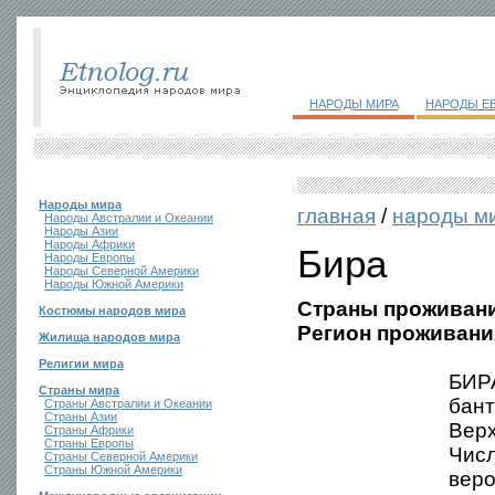
НАРОДЫ МИРА
НАРОДЫ Е
Народы мира
главная
/
народы м
Народы Австралии и Океании
Народы Азии
Народы Африки
Бира
Народы Европы
Народы Северной Америки
Народы Южной Америки
Страны проживани
Костюмы народов мира
Регион проживани
Жилища народов мира
Религии мира
БИРА
Страны мира
бант
Страны Австралии и Океании
Страны Азии
Верх
Страны Африки
Страны Европы
Числ
Страны Северной Америки
Страны Южной Америки
веро