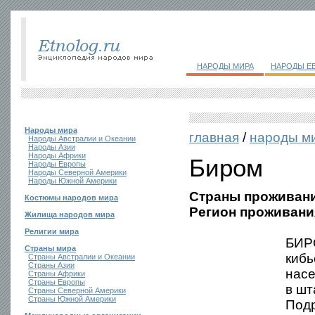
НАРОДЫ МИРА
НАРОДЫ Е
Народы мира
главная
/
народы м
Народы Австралии и Океании
Народы Азии
Народы Африки
Биром
Народы Европы
Народы Северной Америки
Народы Южной Америки
Страны проживани
Костюмы народов мира
Регион проживани
Жилища народов мира
Религии мира
БИРО
Страны мира
кибь
Страны Австралии и Океании
Страны Азии
насе
Страны Африки
Страны Европы
в шт
Страны Северной Америки
Страны Южной Америки
Подр