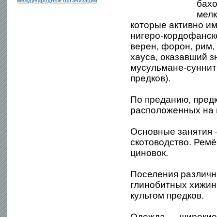
Международные организации
бахо
мелк
которые активно им
нигеро-кордофанско
верен, форон, рим,
хауса, оказавший 
мусульмане-сунниты
предков).
По преданию, пред
расположенных на 
Основные занятия 
скотоводство. Ремё
циновок.
Поселения различн
глинобитных хижин.
культом предков.
Одежда — широкие 