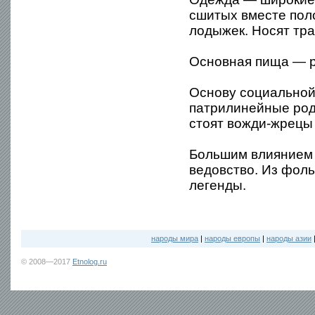
сшитых вместе поло
лодыжек. Носят тр
Основная пища — ра
Основу социальной
патрилинейные род
стоят вожди-жрецы 
Большим влиянием 
ведовство. Из фоль
легенды.
народы мира
|
народы европы
|
народы азии
© 2008—2017
Etnolog.ru