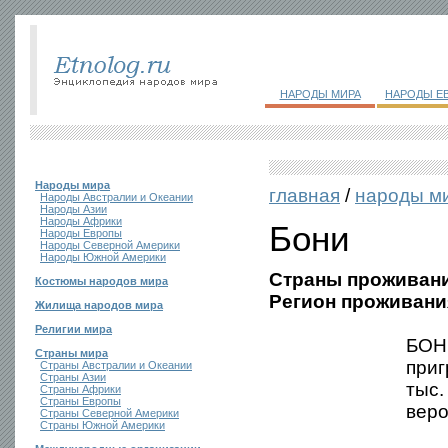
НАРОДЫ МИРА
НАРОДЫ Е
Народы мира
главная
/
народы м
Народы Австралии и Океании
Народы Азии
Народы Африки
Бони
Народы Европы
Народы Северной Америки
Народы Южной Америки
Страны проживани
Костюмы народов мира
Регион проживани
Жилища народов мира
Религии мира
БОНИ
Страны мира
приг
Страны Австралии и Океании
Страны Азии
тыс.
Страны Африки
Страны Европы
веро
Страны Северной Америки
Страны Южной Америки