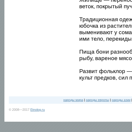
веток, покрытый пу
Традиционная одеж
юбочка из растите
выменивают у сома
ими тело, перекиды
Пища бони разнооб
рыбу, вареное мясо
Развит фольклор —
культ предков, сил
народы мира
|
народы европы
|
народы азии
© 2008—2017
Etnolog.ru