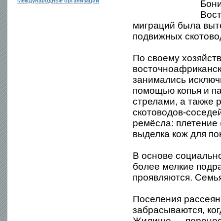
Международные организации
Бони
Вост
миграций была выт
подвижных скотовод
По своему хозяйств
восточноафриканск
занимались исключи
помощью копья и п
стрелами, а также
скотоводов-соседей
ремёсла: плетение (
выделка кож для п
В основе социально
более мелкие подр
проявляются. Семья
Поселения рассеян
забрасываются, ко
Жилище — переносн