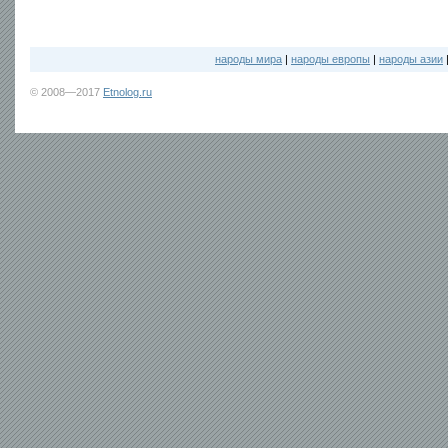
народы мира
|
народы европы
|
народы азии
© 2008—2017
Etnolog.ru