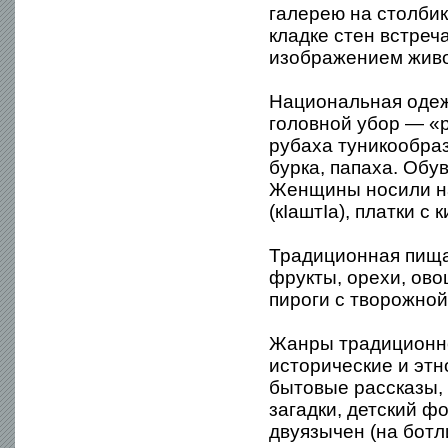
галерею на столбик
кладке стен встреч
изображением живо
Национальная одеж
головной убор — «р
рубаха туникообраз
бурка, папаха. Обу
Женщины носили на
(кIаштIа), платки с 
Традиционная пища
фрукты, орехи, ов
пироги с творожной
Жанры традиционно
исторические и этн
бытовые рассказы, 
загадки, детский ф
двуязычен (на ботл