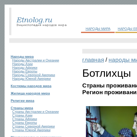
НАРОДЫ МИРА
НАРОДЫ Е
Народы мира
главная
/
народы м
Народы Австралии и Океании
Народы Азии
Народы Африки
Ботлихцы
Народы Европы
Народы Северной Америки
Народы Южной Америки
Страны проживани
Костюмы народов мира
Регион проживани
Жилища народов мира
Религии мира
Страны мира
Страны Австралии и Океании
Страны Азии
Страны Африки
Страны Европы
Страны Северной Америки
Страны Южной Америки