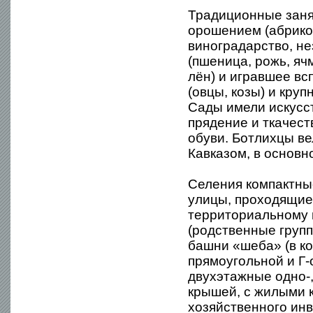
Традиционные заня
орошением (абрикос
виноградарство, н
(пшеница, рожь, ячм
лён) и игравшее в
(овцы, козы) и кру
Сады имели искусс
прядение и ткачест
обуви. Ботлихцы в
Кавказом, в основн
Селения компактные
улицы, проходящие
территориальному 
(родственные груп
башни «шеба» (в к
прямоугольной и Г
двухэтажные одно-,
крышей, с жилыми 
хозяйственного инв