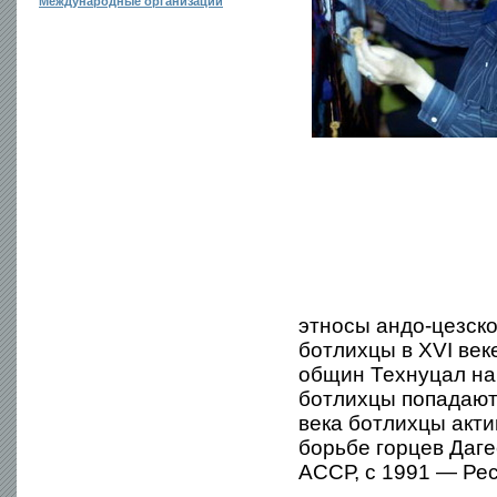
Международные организации
этносы андо-цезск
ботлихцы в XVI век
общин Технуцал на
ботлихцы попадают 
века ботлихцы акт
борьбе горцев Даге
АССР, с 1991 — Рес