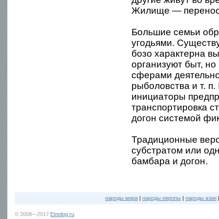
Жилище — переносн
Большие семьи обр
угодьями. Существ
бозо характерна вы
организуют быт, но
сферами деятельно
рыболовства и т. п
инициаторы предпр
транспортировка с
догон системой фик
Традиционные веро
субстратом или од
бамбара и догон.
народы мира
|
народы европы
|
народы азии
© 2008—2017
Etnolog.ru