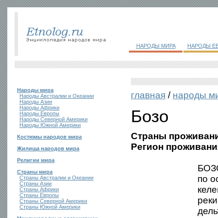
НАРОДЫ МИРА
НАРОДЫ Е
Народы мира
главная
/
народы м
Народы Австралии и Океании
Народы Азии
Народы Африки
Бозо
Народы Европы
Народы Северной Америки
Народы Южной Америки
Страны проживани
Костюмы народов мира
Регион проживани
Жилища народов мира
Религии мира
БОЗО
Страны мира
по о
Страны Австралии и Океании
Страны Азии
келе
Страны Африки
Страны Европы
реки
Страны Северной Америки
Страны Южной Америки
дель