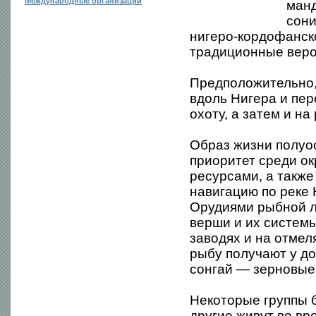
Международные организации
манд
сони
нигеро-кордофанско
традиционные веро
Предположительно,
вдоль Нигера и пе
охоту, а затем и на
Образ жизни полуо
приоритет среди о
ресурсами, а также
навигацию по реке 
Орудиями рыбной л
верши и их системы
заводях и на отмел
рыбу получают у до
сонгай — зерновые
Некоторые группы б
другие живут во вр