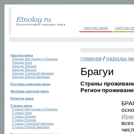
НАРОДЫ МИРА
НАРОДЫ Е
Народы мира
главная
/
народы м
Народы Австралии и Океании
Народы Азии
Народы Африки
Брагуи
Народы Европы
Народы Северной Америки
Народы Южной Америки
Страны проживани
Костюмы народов мира
Регион проживани
Жилища народов мира
Религии мира
БРАГ
Страны мира
осно
Страны Австралии и Океании
Страны Азии
Ира
Страны Африки
Страны Европы
всех
Страны Северной Америки
Страны Южной Америки
числ