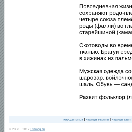
Повседневная жизн
сохраняют родо-пл
четыре союза племё
роды (фалли) во гл
старейшиной (кама
Скотоводы во врем
тканью. Брагуи сре
в хижинах из пальм
Мужская одежда со
шаровар, войлочной
шаль. Обувь — сан
Развит фольклор (л
народы мира
|
народы европы
|
народы азии
© 2008—2017
Etnolog.ru