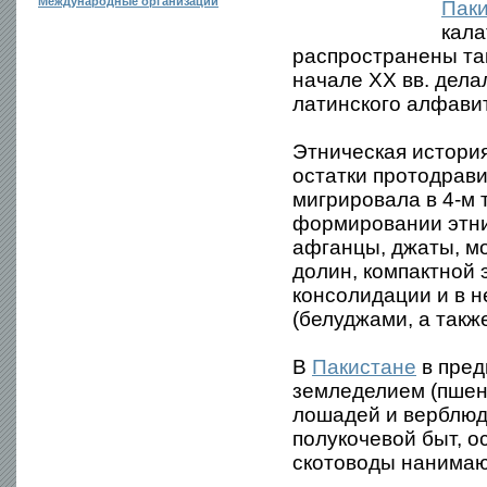
Международные организации
Пак
кала
распространены так
начале XX вв. дела
латинского алфави
Этническая история
остатки протодрави
мигрировала в 4-м 
формировании этнич
афганцы, джаты, мо
долин, компактной 
консолидации и в н
(белуджами, а такж
В
Пакистане
в пред
земледелием (пшени
лошадей и верблюдо
полукочевой быт, о
скотоводы нанимаю