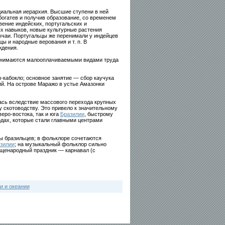
циальная иерархия. Высшие ступени в ней
огатев и получив образование, со временем
ение индейских, португальских и
х навыков, новые культурные растения
ычаи. Португальцы же перенимали у индейцев
 и народные верования и т. п. В
ждения.
занимаются малооплачиваемыми видами труда
-кабокло; основное занятие — сбор каучука
й. На острове Маражо в устье Амазонки
лась вследствие массового перехода крупных
 скотоводству. Это привело к значительному
еро-востока, так и юга
Бразилии
, быстрому
одах, которые стали главными центрами
ы бразильцев; в фольклоре сочетаются
зилии
; на музыкальный фольклор сильно
бщенародный праздник — карнавал (с
и и океании