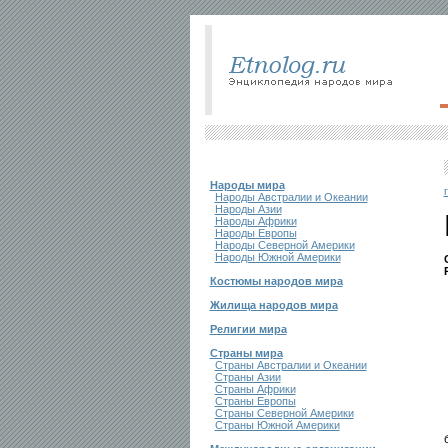
Народы мира
Народы Австралии и Океании
Народы Азии
Народы Африки
Народы Европы
Народы Северной Америки
Народы Южной Америки
Костюмы народов мира
Жилища народов мира
Религии мира
Страны мира
Страны Австралии и Океании
Страны Азии
Страны Африки
Страны Европы
Страны Северной Америки
Страны Южной Америки