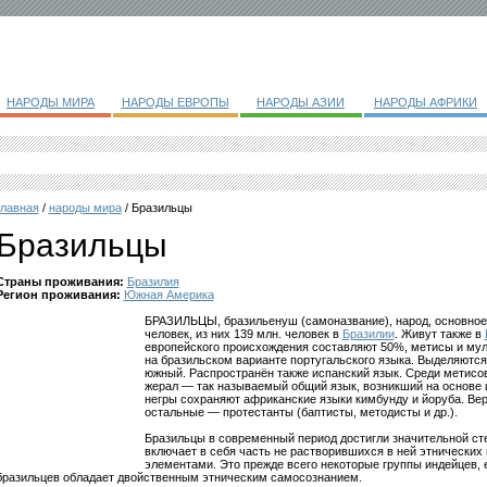
НАРОДЫ МИРА
НАРОДЫ ЕВРОПЫ
НАРОДЫ АЗИИ
НАРОДЫ АФРИКИ
главная
/
народы мира
/ Бразильцы
Бразильцы
Страны проживания:
Бразилия
Регион проживания:
Южная Америка
БРАЗИЛЬЦЫ, бразильенуш (самоназвание), народ, основно
человек, из них 139 млн. человек в
Бразилии
. Живут также в
европейского происхождения составляют 50%, метисы и му
на бразильском варианте португальского языка. Выделяются
южный. Распространён также испанский язык. Среди метисов
жерал — так называемый общий язык, возникший на основе 
негры сохраняют африканские языки кимбунду и йоруба. Ве
остальные — протестанты (баптисты, методисты и др.).
Бразильцы в современный период достигли значительной сте
включает в себя часть не растворившихся в ней этнических
элементами. Это прежде всего некоторые группы индейцев, 
бразильцев обладает двойственным этническим самосознанием.