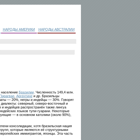
НАРОДЫ АМЕРИКИ
НАРОДЫ АВСТРАЛИИ
е население
Бразилии
. Численность 149,4 млн.
Парагвае
,
Аргентине
и др. Бразильцы
латы — 20%, негры и индейцы — 30%. Говорят
 диалекты: северный, северо-восточный и
 и индейцев распространён также лингуа
индейских языков тупи-гуарани. Некоторые
рующие — в основном католики (около 90%),
пени консолидации, хотя бразильская нация
 групп, которые являются её структурными
европейских иммигрантов, японцы. Эта часть