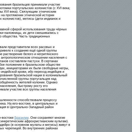
рования бразильцев принимали участие
отомки португальских колонистов (с XVI века;
ны XVI века). Связующим этническим
 на протяжении этнической истории
 колонистов), метисы (дети индианок и
 Главной сферой использования труда чёрных
нки-наложницы, их дети смешивались с
о общества. Часть традиционных
овали представители всех расовых и
привело к созданию ещё одной группы
е растворение белого и негритянского
в антропологическом отношении населения с
анов составляли пастухи. В сертанах
бое положение в бразильском обществе
дах, инициаторами их были свободные негры,
индейской крови, ибо переход индейцев и
ирования бразильской нации в колониальный
очисленной группы португальцев над
общённость жителей колонии. Однако
населения, быстрому росту его
нимали участие все группы населения
ышленности способствовали процессу
ека. На юго-востоке, в центральных и
ация в Центрально-Западный район
о-востоке
Бразилии
. Они сохраняют многие
 синкретическим афрохристианским культам).
адейро (в основном мулаты и метисы) живут в
ых черепицей. Во внутренних районах