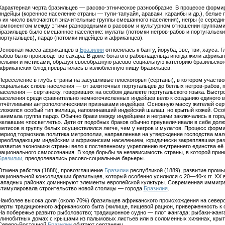
Характерная черта бразильцев — расово-этническое разнообразие. В процессе форми
индейцы (коренное население страны — тупи-тапуайя, араваки, караибы и др.), белые п
в их число включаются значительные группы смешанного населения), негры (с середи
компонентом между этими разнородными в расовом и культурном отношении группами
бразильцев было смешанное население: мулаты (потомки негров-рабов и португальских
португальцев), пардо (потомки индейцев и африканцев).
Основная масса африканцев в
Бразилии
относилась к банту, йоруба, эве, тви, хауса.
рабов было производство сахара. В доме богатого рабовладельца иногда жили африка
белыми и метисами, образуя своеобразную расово-социальную категорию бразильског
африканских блюд превратилась в излюбленную пищу бразильцев.
Переселение в глубь страны на засушливые плоскогорья (сертаны), в котором участв
социальных слоёв населения — от зажиточных португальцев до беглых негров-рабов, 
населения — сертанежу, говоривших на особом диалекте португальского языка. Быстро
населения среди сравнительно немногочисленных индейцев вело к созданию единого 
отчётливыми антропологическими признаками индейцев. Основную массу жителей серт
сложился особый тип жилища, напоминавший индейский шалаш, но крытый кожей. Осо
занимала группа пардо. Обычно браки между индейцами и неграми заключались в горо
желавшие «посветлеть». Дети от подобных браков обычно преувеличивали в себе долю 
метисов в группу белых осуществлялся легче, чем у негров и мулатов. Процесс форм
период тормозила политика метрополии, направленная на утверждение господства мал
преобладающим индейским и африканским населением, юридически закреплявшая раз
развитие экономики страны вело к постепенному укреплению внутреннего единства её 
национального самосознания. В ходе борьбы за независимость страны, в которой при
Бразилии
, преодолевались расово-социальные барьеры.
Отмена рабства (1888), провозглашение
Бразилии
республикой (1889), развитие пром
национальной консолидации бразильцев, который особенно усилился с 20—40-х гг. XX в
западных районах доминируют элементы европейской культуры. Современная иммигр
стимулировала строительство новой столицы — города
Бразилия
.
Наиболее высока доля (около 70%) бразильцев африканского происхождения на север
черты традиционного африканского быта (жилище, пищевой рацион, приверженность к
На побережье развито рыболовство; традиционное судно — плот жангада; рыбаки-жанг
глинобитных домах с крышами из пальмовых листьев или в соломенных хижинах, крыт
Северо-Восточной
Бразилии
обитают сертанежу.