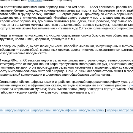
На протяжении колониального периода (начало XVI века — 1822) сложилась расово-со
занимали белые, следующие принадлежали метисам и мулатам (некоторые из них, разб
могли войти в группу белых), низшие — неграм-рабам. Происходило и взаимопроникнов
африканских этнических традиций. Индейцы заимствовали у португальцев ряд трудовы
(европейские зерновые), домашних животных (лошадей), язык, религию, отдельные об
элементы сельского жилища, местные сельскохозяйственные культуры, некоторые танцы
португальском языке бразильцев насчитывается до 20 тысяч слов индейского происхо
Негры и мулаты, относящиеся к низшим социальным слоям бразильского общества, 
(грузчики, носильщики, дворники, прислуга и т. п.).
В северном районе, охватывающем часть бассейна Амазонки, живут индейцы и метисы
(сборщики — серингейро), масличных орехов, ароматических и лекарственных растени
разводят мясные породы скота.
В конце 60-х гг. XX века ситуация в сельском хозяйстве страны существенно осложни
латифундистов от возделывания кофе, требующего много рабочих рук, к экстенсивному
скоплению не занятого в производстве сельского населения в аграрных районах как сев
росту миграций сельских жителей в города. Свыше 70% населения страны живёт в гор
национальной консолидации и формирования общебразильской культуры.
Синтез европейских, африканских и индейских традиций определил специфику культур
мотивы индейских и африканских сказок, легенды о походах во внутренние районы
Бра
повлияла африканская музыка; бразильские песни (мод) восходят к португальским. О
выборами «короля самбы» — главного танца карнавала и т. п.).
ра
|
народы европы
|
народы азии
|
народы африки
|
народы америки
|
народы австрали